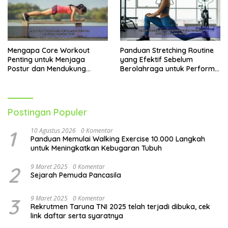
Mengapa Core Workout
Panduan Stretching Routine
Penting untuk Menjaga
yang Efektif Sebelum
Postur dan Mendukung
Berolahraga untuk Performa
Pergerakan Tubuh
Lebih Optimal
Postingan Populer
1
10 Agustus 2026
0 Komentar
Panduan Memulai Walking Exercise 10.000 Langkah
untuk Meningkatkan Kebugaran Tubuh
2
9 Maret 2025
0 Komentar
Sejarah Pemuda Pancasila
3
9 Maret 2025
0 Komentar
Rekrutmen Taruna TNI 2025 telah terjadi dibuka, cek
link daftar serta syaratnya