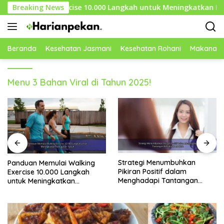
Langsung
Walking Exercise 10.000 Langkah untuk Meningkatkan Kebugar
Breaking News
ke
konten
Beranda
Kesehatan Jasmani
Kesehatan Rohani
Makanan 
Menu 3 Bahan Viral di Tahun 2025!
Strategi Menumbuhkan
Daftar Makanan dengan
Pikiran Positif dalam
Lemak Sehat untuk Menjaga
Menghadapi Tantangan
Keseimbangan Nutrisi Tubuh
Kehidupan Modern