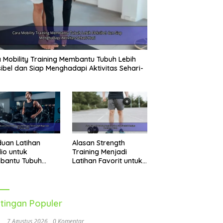
 Mobility Training Membantu Tubuh Lebih
sibel dan Siap Menghadapi Aktivitas Sehari-
uan Latihan
Alasan Strength
io untuk
Training Menjadi
bantu Tubuh
Latihan Favorit untuk
h Bugar dan Aktif
Menjaga Kesehatan
ap Hari
Tubuh
tingan Populer
7 Agustus 2026
0 Komentar