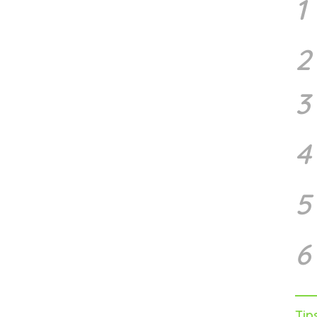
1
2
3
4
5
6
Tip