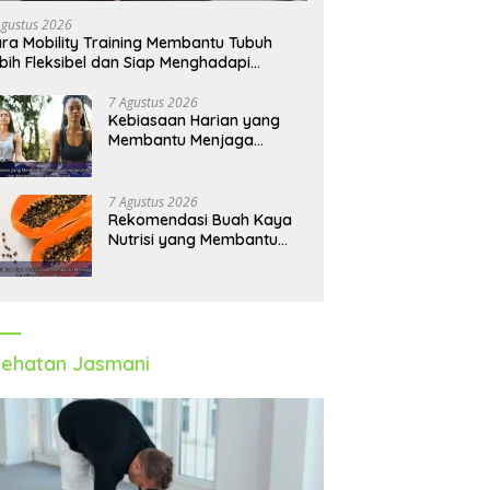
angun Pola Hidup Sehat
dan Aktif Setiap Hari
T
Agustus 2026
ka Panjang
ra Mobility Training Membantu Tubuh
bih Fleksibel dan Siap Menghadapi
tivitas Sehari-Hari
7 Agustus 2026
Kebiasaan Harian yang
Membantu Menjaga
Emotional Wellness dan
Mengelola Perasaan Positif
7 Agustus 2026
Rekomendasi Buah Kaya
Nutrisi yang Membantu
Meningkatkan Imunitas
Secara Alami
ehatan Jasmani