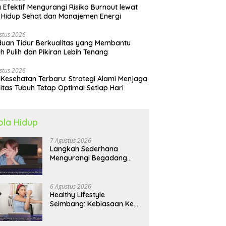
 Efektif Mengurangi Risiko Burnout lewat
 Hidup Sehat dan Manajemen Energi
stus 2026
uan Tidur Berkualitas yang Membantu
h Pulih dan Pikiran Lebih Tenang
stus 2026
 Kesehatan Terbaru: Strategi Alami Menjaga
itas Tubuh Tetap Optimal Setiap Hari
ola Hidup
7 Agustus 2026
Langkah Sederhana
Mengurangi Begadang
untuk Membangun Pola
Hidup Sehat Jangka
Panjang
6 Agustus 2026
Healthy Lifestyle
Seimbang: Kebiasaan Kecil
yang Membuat Energi
Harian Lebih Konsisten