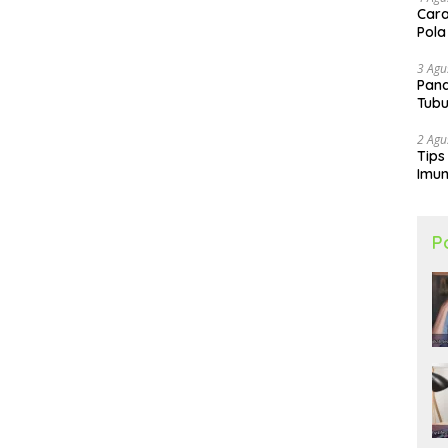
Cara
Pola
3 Agu
Pand
Tubu
2 Agu
Tips
Imun
P