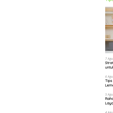
7 Agu
Stra
untu
6 Agu
Tips
Lema
5 Agu
Raha
Lay
4 Agu