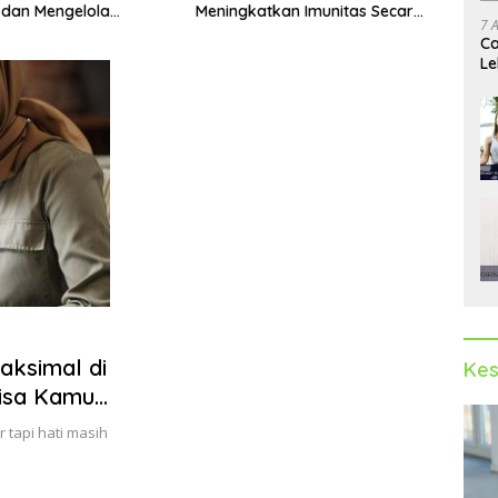
tkan Imunitas Secara
Memb
Mendukung Performa Kerja
7 
Jang
Maksimal
Ca
Le
Ak
aksimal di
Kes
Bisa Kamu
tapi hati masih