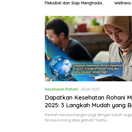
Wellness dan Mengelola
Meningka
an Siap Menghadapi
Perasaan Positif
Alami
hari-Hari
Kesehatan Rohani
26 Juli 2025
Dapatkan Kesehatan Rohani M
2025: 3 Langkah Mudah yang 
Lakukan Setiap Pagi!
Pernah merasa bangun pagi dengan tubuh segar 
terasa kosong atau gelisah? Kamu…