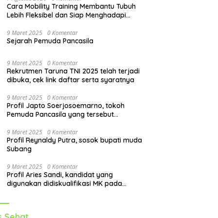
Cara Mobility Training Membantu Tubuh
Lebih Fleksibel dan Siap Menghadapi
Aktivitas Sehari-Hari
9 Maret 2025
0 Komentar
Sejarah Pemuda Pancasila
9 Maret 2025
0 Komentar
Rekrutmen Taruna TNI 2025 telah terjadi
dibuka, cek link daftar serta syaratnya
9 Maret 2025
0 Komentar
Profil Japto Soerjosoemarno, tokoh
Pemuda Pancasila yang tersebut
dipanggil KPK
9 Maret 2025
0 Komentar
Profil Reynaldy Putra, sosok bupati muda
Subang
9 Maret 2025
0 Komentar
Profil Aries Sandi, kandidat yang
digunakan didiskualifikasi MK pada
pilkada 2024
s Sehat