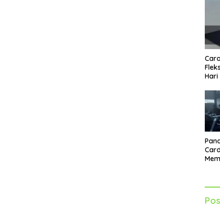
Cara
Flek
Hari
Pand
Card
Mem
Lebi
Seti
Pos