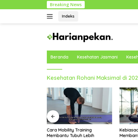
Langsung
Breaking News
ke
konten
Indeks
Beranda
Kesehatan Jasmani
Keseh
Kesehatan Rohani Maksimal di 20
Kebiasaan Harian yang
Rekomen
y Training
Membantu Menjaga Emotional
Nutrisi 
ubuh Lebih