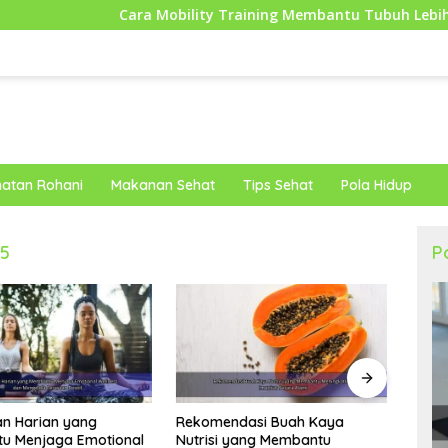
Cara Mobility Training Membantu Tubuh Lebih Fleksibel dan 
atan Rohani
Makanan Sehat
Tips Sehat
Pola Hidup
25
P
dasi Buah Kaya
Lang
Strategi Hidup Sehat bagi
yang Membantu
Meng
Karyawan Kantoran untuk