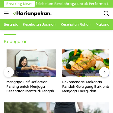
Langsung
g Efektif Sebelum Berolahraga untuk Performa Lebih Optimal
Breaking News
ke
konten
Beranda
Kesehatan Jasmani
Kesehatan Rohani
Makanan 
Kebugaran
Mengapa Self Reflection
Rekomendasi Makanan
Penting untuk Menjaga
Rendah Gula yang Baik untuk
Kesehatan Mental di Tengah
Menjaga Energi dan
Kesibukan
Kebugaran Tubuh