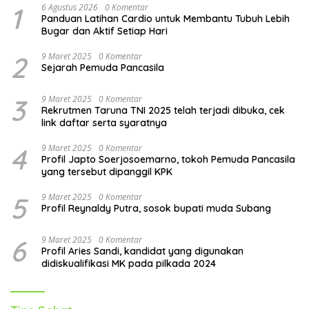
1
6 Agustus 2026
0 Komentar
Panduan Latihan Cardio untuk Membantu Tubuh Lebih
Bugar dan Aktif Setiap Hari
2
9 Maret 2025
0 Komentar
Sejarah Pemuda Pancasila
3
9 Maret 2025
0 Komentar
Rekrutmen Taruna TNI 2025 telah terjadi dibuka, cek
link daftar serta syaratnya
4
9 Maret 2025
0 Komentar
Profil Japto Soerjosoemarno, tokoh Pemuda Pancasila
yang tersebut dipanggil KPK
5
9 Maret 2025
0 Komentar
Profil Reynaldy Putra, sosok bupati muda Subang
6
9 Maret 2025
0 Komentar
Profil Aries Sandi, kandidat yang digunakan
didiskualifikasi MK pada pilkada 2024