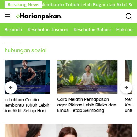
Langsung
io untuk Membantu Tubuh Lebih Bugar dan Aktif Setiap Hari
Breaking News
ke
konten
Beranda
Kesehatan Jasmani
Kesehatan Rohani
Makanan 
hubungan sosial
Cara Melatih Pernapasan
Mengenal Sayuran Hijau
agar Pikiran Lebih Rileks dan
Kaya Nutrisi yang Cocok
Emosi Tetap Seimbang
untuk Menu Sehat Modern