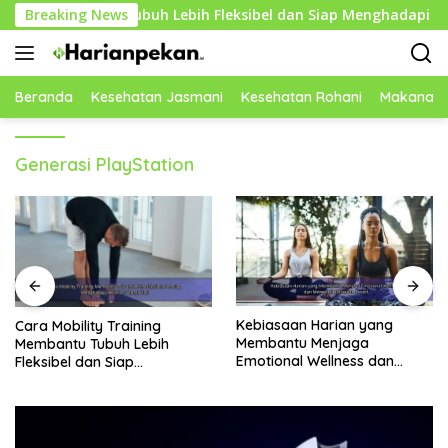
Langsung
Membantu Tubuh Lebih Fleksibel dan Siap Menghadapi Aktivitas
Breaking News
ke
konten
Beranda
Kesehatan Jasmani
Kesehatan Rohani
Makanan 
Generasi PlayStation
Kebiasaan Harian yang
Rekomendasi Buah Kaya
Membantu Menjaga
Nutrisi yang Membantu
Emotional Wellness dan
Meningkatkan Imunitas
Mengelola Perasaan Positif
Secara Alami