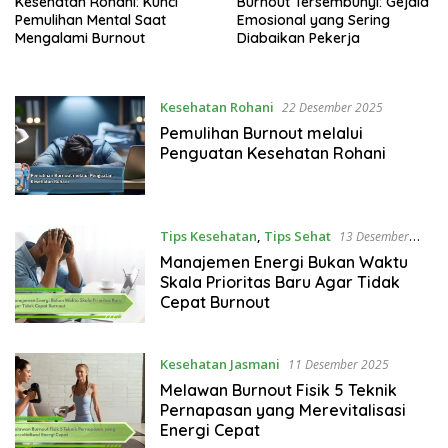
Kesehatan Rohani: Kunci
Burnout Tersembunyi: Gejala
Pemulihan Mental Saat
Emosional yang Sering
Mengalami Burnout
Diabaikan Pekerja
Kesehatan Rohani
22 Desember 2025
Pemulihan Burnout melalui
Penguatan Kesehatan Rohani
Tips Kesehatan
,
Tips Sehat
13 Desember
2025
Manajemen Energi Bukan Waktu
Skala Prioritas Baru Agar Tidak
Cepat Burnout
Kesehatan Jasmani
11 Desember 2025
Melawan Burnout Fisik 5 Teknik
Pernapasan yang Merevitalisasi
Energi Cepat