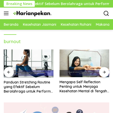
Langsung
ine yang Efektif Sebelum Berolahraga untuk Performa Lebih O
Breaking News
ke
konten
Beranda
Kesehatan Jasmani
Kesehatan Rohani
Makanan 
burnout
Mengapa Self Reflection
Rekomendasi Makanan
Penting untuk Menjaga
Rendah Gula yang Baik untuk
Kesehatan Mental di Tengah
Menjaga Energi dan
Kesibukan
Kebugaran Tubuh