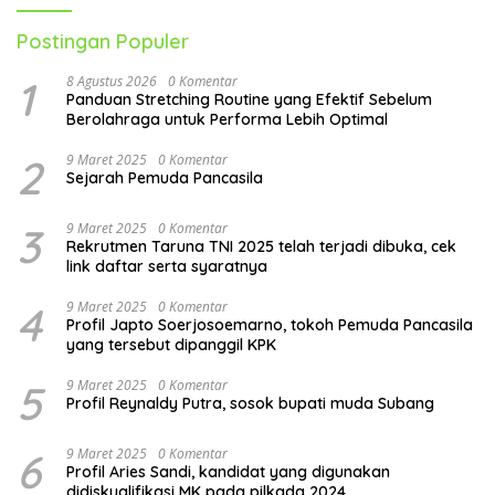
Postingan Populer
1
8 Agustus 2026
0 Komentar
Panduan Stretching Routine yang Efektif Sebelum
Berolahraga untuk Performa Lebih Optimal
2
9 Maret 2025
0 Komentar
Sejarah Pemuda Pancasila
3
9 Maret 2025
0 Komentar
Rekrutmen Taruna TNI 2025 telah terjadi dibuka, cek
link daftar serta syaratnya
4
9 Maret 2025
0 Komentar
Profil Japto Soerjosoemarno, tokoh Pemuda Pancasila
yang tersebut dipanggil KPK
5
9 Maret 2025
0 Komentar
Profil Reynaldy Putra, sosok bupati muda Subang
6
9 Maret 2025
0 Komentar
Profil Aries Sandi, kandidat yang digunakan
didiskualifikasi MK pada pilkada 2024