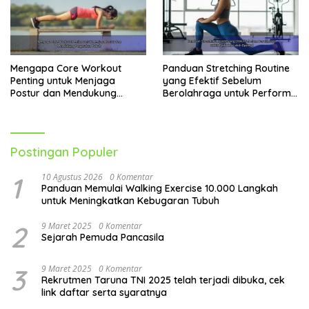
Mengapa Core Workout
Panduan Stretching Routine
Penting untuk Menjaga
yang Efektif Sebelum
Postur dan Mendukung
Berolahraga untuk Performa
Pergerakan Tubuh
Lebih Optimal
Postingan Populer
1
10 Agustus 2026
0 Komentar
Panduan Memulai Walking Exercise 10.000 Langkah
untuk Meningkatkan Kebugaran Tubuh
2
9 Maret 2025
0 Komentar
Sejarah Pemuda Pancasila
3
9 Maret 2025
0 Komentar
Rekrutmen Taruna TNI 2025 telah terjadi dibuka, cek
link daftar serta syaratnya