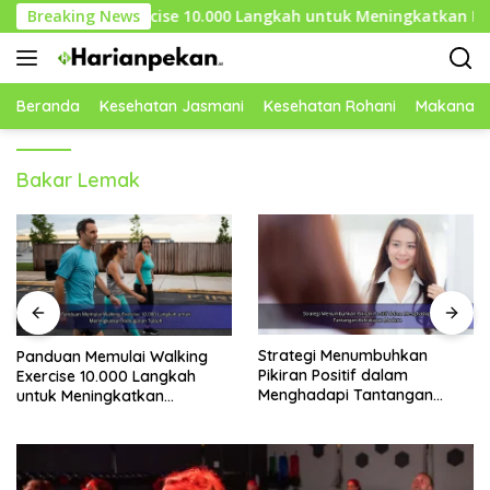
Langsung
alking Exercise 10.000 Langkah untuk Meningkatkan Kebugar
Breaking News
ke
konten
Beranda
Kesehatan Jasmani
Kesehatan Rohani
Makanan 
Bakar Lemak
Strategi Menumbuhkan
Daftar Makanan dengan
Pikiran Positif dalam
Lemak Sehat untuk Menjaga
Menghadapi Tantangan
Keseimbangan Nutrisi Tubuh
Kehidupan Modern