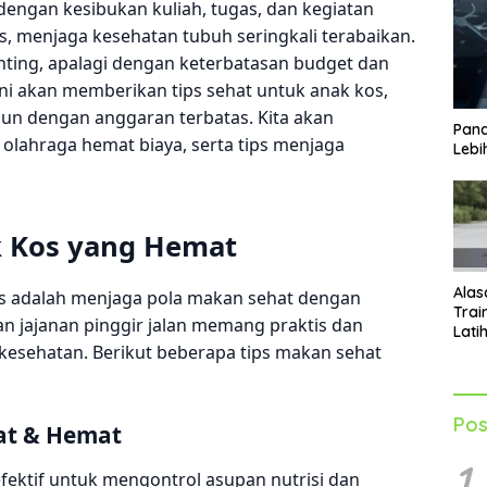
 dengan kesibukan kuliah, tugas, dan kegiatan
as, menjaga kesehatan tubuh seringkali terabaikan.
ting, apalagi dengan keterbatasan budget dan
el ini akan memberikan tips sehat untuk anak kos,
pun dengan anggaran terbatas. Kita akan
Pand
olahraga hemat biaya, serta tips menjaga
Lebi
k Kos yang Hemat
Alas
os adalah menjaga pola makan sehat dengan
Trai
an jajanan pinggir jalan memang praktis dan
Lati
p kesehatan. Berikut beberapa tips makan sehat
Men
Tub
Pos
at & Hemat
1
efektif untuk mengontrol asupan nutrisi dan