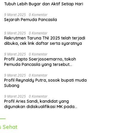
Tubuh Lebih Bugar dan Aktif Setiap Hari
9 Maret 2025
0 Komentar
Sejarah Pemuda Pancasila
9 Maret 2025
0 Komentar
Rekrutmen Taruna TNI 2025 telah terjadi
dibuka, cek link daftar serta syaratnya
9 Maret 2025
0 Komentar
Profil Japto Soerjosoemarno, tokoh
Pemuda Pancasila yang tersebut
dipanggil KPK
9 Maret 2025
0 Komentar
Profil Reynaldy Putra, sosok bupati muda
Subang
9 Maret 2025
0 Komentar
Profil Aries Sandi, kandidat yang
digunakan didiskualifikasi MK pada
pilkada 2024
s Sehat