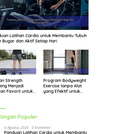
uan Latihan Cardio untuk Membantu Tubuh
h Bugar dan Aktif Setiap Hari
an Strength
Program Bodyweight
ning Menjadi
Exercise tanpa Alat
han Favorit untuk
yang Efektif untuk
jaga Kesehatan
Melatih Seluruh Tubuh
uh
tingan Populer
6 Agustus 2026
0 Komentar
Panduan Latihan Cardio untuk Membantu