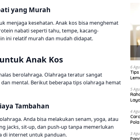
bati yang Murah
ntuk menjaga kesehatan. Anak kos bisa menghemat
ein nabati seperti tahu, tempe, kacang-
ein ini relatif murah dan mudah didapat.
 untuk Anak Kos
6 Agu
Tips
alas berolahraga. Olahraga teratur sangat
Lema
 dan mental. Berikut beberapa tips olahraga hemat
5 Agu
Raha
Lay
Biaya Tambahan
4 Agu
Cara
olahraga. Anda bisa melakukan senam, yoga, atau
Pola
ing jacks, sit-up, dan push-up tanpa memerlukan
3 Agu
ga di internet untuk panduan.
Pand