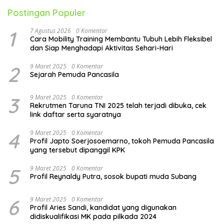
Postingan Populer
1
7 Agustus 2026
0 Komentar
Cara Mobility Training Membantu Tubuh Lebih Fleksibel
dan Siap Menghadapi Aktivitas Sehari-Hari
2
9 Maret 2025
0 Komentar
Sejarah Pemuda Pancasila
3
9 Maret 2025
0 Komentar
Rekrutmen Taruna TNI 2025 telah terjadi dibuka, cek
link daftar serta syaratnya
4
9 Maret 2025
0 Komentar
Profil Japto Soerjosoemarno, tokoh Pemuda Pancasila
yang tersebut dipanggil KPK
5
9 Maret 2025
0 Komentar
Profil Reynaldy Putra, sosok bupati muda Subang
6
9 Maret 2025
0 Komentar
Profil Aries Sandi, kandidat yang digunakan
didiskualifikasi MK pada pilkada 2024