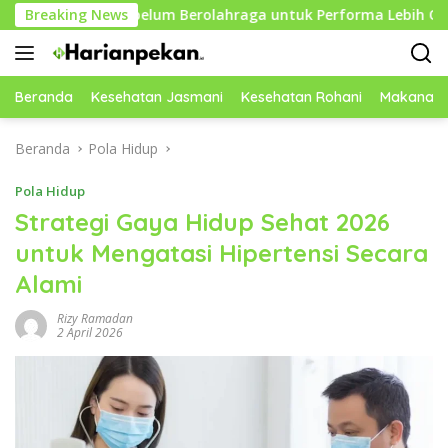
Langsung
ktif Sebelum Berolahraga untuk Performa Lebih Optimal
Breaking News
ke
konten
Beranda
Kesehatan Jasmani
Kesehatan Rohani
Makanan 
Beranda
Pola Hidup
Pola Hidup
Strategi Gaya Hidup Sehat 2026
untuk Mengatasi Hipertensi Secara
Alami
Rizy Ramadan
2 April 2026