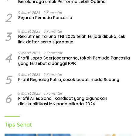
Berolahraga untuk Performa Lebih Optimal
2
9 Maret 2025
0 Komentar
Sejarah Pemuda Pancasila
3
9 Maret 2025
0 Komentar
Rekrutmen Taruna TNI 2025 telah terjadi dibuka, cek
link daftar serta syaratnya
4
9 Maret 2025
0 Komentar
Profil Japto Soerjosoemarno, tokoh Pemuda Pancasila
yang tersebut dipanggil KPK
5
9 Maret 2025
0 Komentar
Profil Reynaldy Putra, sosok bupati muda Subang
6
9 Maret 2025
0 Komentar
Profil Aries Sandi, kandidat yang digunakan
didiskualifikasi MK pada pilkada 2024
Tips Sehat