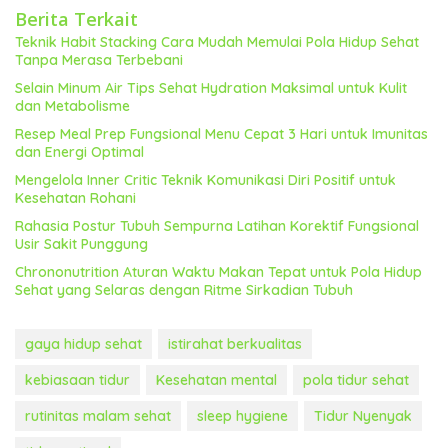
Berita Terkait
Teknik Habit Stacking Cara Mudah Memulai Pola Hidup Sehat
Tanpa Merasa Terbebani
Selain Minum Air Tips Sehat Hydration Maksimal untuk Kulit
dan Metabolisme
Resep Meal Prep Fungsional Menu Cepat 3 Hari untuk Imunitas
dan Energi Optimal
Mengelola Inner Critic Teknik Komunikasi Diri Positif untuk
Kesehatan Rohani
Rahasia Postur Tubuh Sempurna Latihan Korektif Fungsional
Usir Sakit Punggung
Chrononutrition Aturan Waktu Makan Tepat untuk Pola Hidup
Sehat yang Selaras dengan Ritme Sirkadian Tubuh
gaya hidup sehat
istirahat berkualitas
kebiasaan tidur
Kesehatan mental
pola tidur sehat
rutinitas malam sehat
sleep hygiene
Tidur Nyenyak