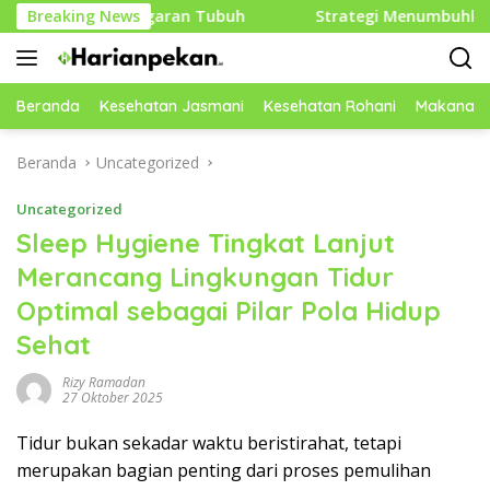
Langsung
tkan Kebugaran Tubuh
Breaking News
Strategi Menumbuhkan Pikiran
ke
konten
Beranda
Kesehatan Jasmani
Kesehatan Rohani
Makanan 
Beranda
Uncategorized
Uncategorized
Sleep Hygiene Tingkat Lanjut
Merancang Lingkungan Tidur
Optimal sebagai Pilar Pola Hidup
Sehat
Rizy Ramadan
27 Oktober 2025
Tidur bukan sekadar waktu beristirahat, tetapi
merupakan bagian penting dari proses pemulihan