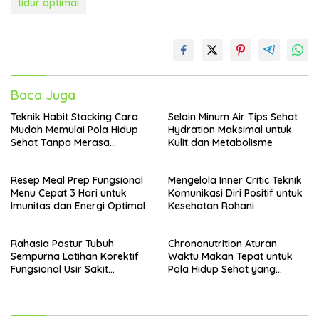
tidur optimal
Baca Juga
Teknik Habit Stacking Cara
Selain Minum Air Tips Sehat
Mudah Memulai Pola Hidup
Hydration Maksimal untuk
Sehat Tanpa Merasa
Kulit dan Metabolisme
Terbebani
Resep Meal Prep Fungsional
Mengelola Inner Critic Teknik
Menu Cepat 3 Hari untuk
Komunikasi Diri Positif untuk
Imunitas dan Energi Optimal
Kesehatan Rohani
Rahasia Postur Tubuh
Chrononutrition Aturan
Sempurna Latihan Korektif
Waktu Makan Tepat untuk
Fungsional Usir Sakit
Pola Hidup Sehat yang
Punggung
Selaras dengan Ritme
Sirkadian Tubuh