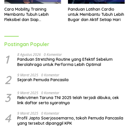
Cara Mobility Training
Panduan Latihan Cardio
Membantu Tubuh Lebih
untuk Membantu Tubuh Lebih
Fleksibel dan Siap
Bugar dan Aktif Setiap Hari
Menghadapi Aktivitas Sehari-
Hari
Postingan Populer
1
8 Agustus 2026
0 Komentar
Panduan Stretching Routine yang Efektif Sebelum
Berolahraga untuk Performa Lebih Optimal
2
9 Maret 2025
0 Komentar
Sejarah Pemuda Pancasila
3
9 Maret 2025
0 Komentar
Rekrutmen Taruna TNI 2025 telah terjadi dibuka, cek
link daftar serta syaratnya
4
9 Maret 2025
0 Komentar
Profil Japto Soerjosoemarno, tokoh Pemuda Pancasila
yang tersebut dipanggil KPK