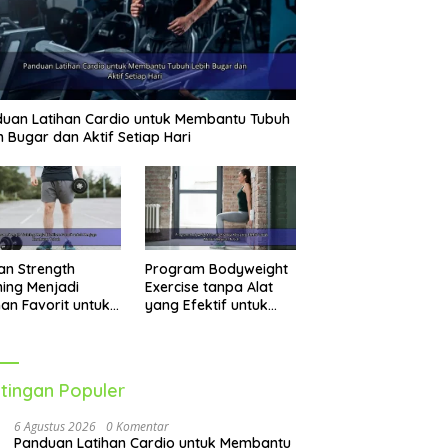
uan Latihan Cardio untuk Membantu Tubuh
h Bugar dan Aktif Setiap Hari
an Strength
Program Bodyweight
ning Menjadi
Exercise tanpa Alat
han Favorit untuk
yang Efektif untuk
jaga Kesehatan
Melatih Seluruh Tubuh
uh
tingan Populer
6 Agustus 2026
0 Komentar
Panduan Latihan Cardio untuk Membantu