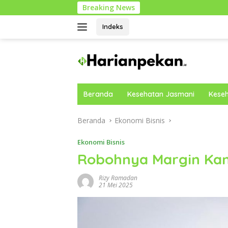
Langsung
Breaking News
ke
konten
Indeks
Beranda
Kesehatan Jasmani
Keseh
Beranda
Ekonomi Bisnis
Ekonomi Bisnis
Robohnya Margin Ka
Rizy Ramadan
21 Mei 2025