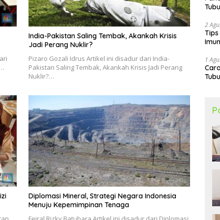
Tubu
2 Agu
Tips
India-Pakistan Saling Tembak, Akankah Krisis
Imun
Jadi Perang Nuklir?
ari
Pizaro Gozali Idrus Artikel ini disadur dari India-
1 Agu
n…
Pakistan Saling Tembak, Akankah Krisis Jadi Perang
Car
Nuklir?…
Tubu
P
zi
Diplomasi Mineral, Strategi Negara Indonesia
Menuju Kepemimpinan Tenaga
atan
Feiral Rizky Batubara Artikel ini disadur dari Diplomasi