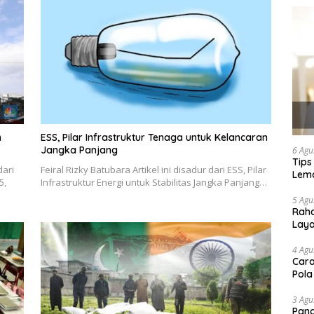
n
ESS, Pilar Infrastruktur Tenaga untuk Kelancaran
Jangka Panjang
6 Agu
Tips
dari
Feiral Rizky Batubara Artikel ini disadur dari ESS, Pilar
Lema
5,
Infrastruktur Energi untuk Stabilitas Jangka Panjang…
5 Agu
Raha
Lay
4 Agu
Cara
Pola
3 Agu
Pand