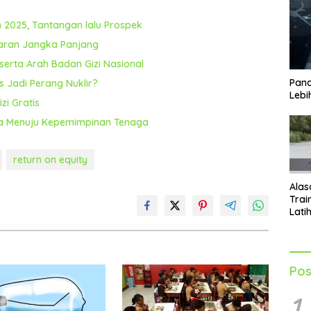
2025, Tantangan lalu Prospek
ncaran Jangka Panjang
serta Arah Badan Gizi Nasional
Pand
s Jadi Perang Nuklir?
Lebi
zi Gratis
sia Menuju Kepemimpinan Tenaga
return on equity
Alas
Trai
Lati
Men
Tub
Pos
1