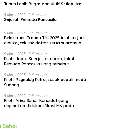
Tubuh Lebih Bugar dan Aktif Setiap Hari
9 Maret 2025
0 Komentar
Sejarah Pemuda Pancasila
9 Maret 2025
0 Komentar
Rekrutmen Taruna TNI 2025 telah terjadi
dibuka, cek link daftar serta syaratnya
9 Maret 2025
0 Komentar
Profil Japto Soerjosoemarno, tokoh
Pemuda Pancasila yang tersebut
dipanggil KPK
9 Maret 2025
0 Komentar
Profil Reynaldy Putra, sosok bupati muda
Subang
9 Maret 2025
0 Komentar
Profil Aries Sandi, kandidat yang
digunakan didiskualifikasi MK pada
pilkada 2024
s Sehat