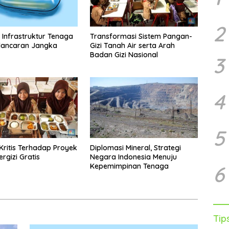
2
r Infrastruktur Tenaga
Transformasi Sistem Pangan-
lancaran Jangka
Gizi Tanah Air serta Arah
Badan Gizi Nasional
3
4
5
Kritis Terhadap Proyek
Diplomasi Mineral, Strategi
rgizi Gratis
Negara Indonesia Menuju
6
Kepemimpinan Tenaga
Tip