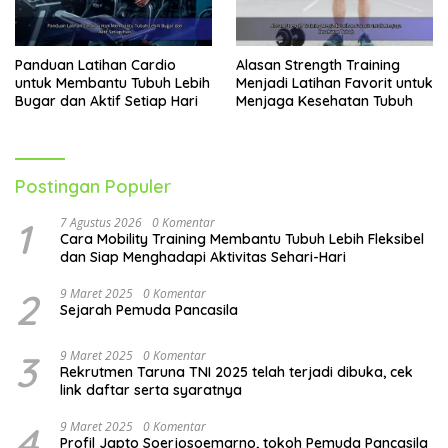
Panduan Latihan Cardio
Alasan Strength Training
untuk Membantu Tubuh Lebih
Menjadi Latihan Favorit untuk
Bugar dan Aktif Setiap Hari
Menjaga Kesehatan Tubuh
Postingan Populer
1
7 Agustus 2026
0 Komentar
Cara Mobility Training Membantu Tubuh Lebih Fleksibel
dan Siap Menghadapi Aktivitas Sehari-Hari
2
9 Maret 2025
0 Komentar
Sejarah Pemuda Pancasila
3
9 Maret 2025
0 Komentar
Rekrutmen Taruna TNI 2025 telah terjadi dibuka, cek
link daftar serta syaratnya
4
9 Maret 2025
0 Komentar
Profil Japto Soerjosoemarno, tokoh Pemuda Pancasila