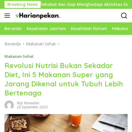
Langsung
ebih Fleksibel dan Siap Menghadapi Aktivitas Sehari-Hari
Breaking News
ke
konten
Beranda
Kesehatan Jasmani
Kesehatan Rohani
Makanan 
Beranda
Makanan Sehat
Makanan Sehat
Revolusi Nutrisi Bukan Sekadar
Diet, Ini 5 Makanan Super yang
Jarang Dikenal untuk Tubuh Lebih
Bertenaga
Rizy Ramadan
20 September 2025