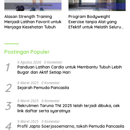
Alasan Strength Training
Program Bodyweight
Menjadi Latihan Favorit untuk
Exercise tanpa Alat yang
Menjaga Kesehatan Tubuh
Efektif untuk Melatih Seluruh
Tubuh
Postingan Populer
1
6 Agustus 2026
0 Komentar
Panduan Latihan Cardio untuk Membantu Tubuh Lebih
Bugar dan Aktif Setiap Hari
2
9 Maret 2025
0 Komentar
Sejarah Pemuda Pancasila
3
9 Maret 2025
0 Komentar
Rekrutmen Taruna TNI 2025 telah terjadi dibuka, cek
link daftar serta syaratnya
4
9 Maret 2025
0 Komentar
Profil Japto Soerjosoemarno, tokoh Pemuda Pancasila