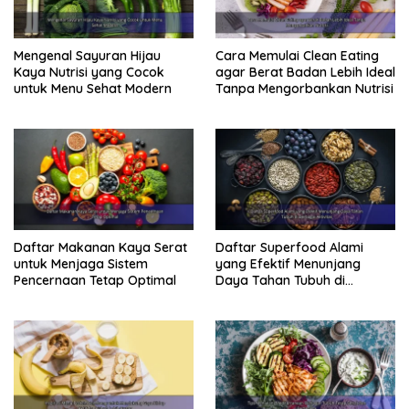
Cobalah untuk memasukkan berbagai jenis sayuran
hijau ke dalam menu makanan Anda setiap hari. Anda
Mengenal Sayuran Hijau
Cara Memulai Clean Eating
dapat mengolahnya menjadi jus, salad, atau sebagai
Kaya Nutrisi yang Cocok
agar Berat Badan Lebih Ideal
tambahan dalam berbagai hidangan.
untuk Menu Sehat Modern
Tanpa Mengorbankan Nutrisi
3. Biji-bijian Utuh: Sumber Energi
Berkelanjutan
Biji-bijian utuh seperti beras merah, gandum utuh, dan
quinoa merupakan sumber karbohidrat kompleks yang
memberikan energi berkelanjutan tanpa menyebabkan
lonjakan gula darah yang drastis. Berbeda dengan
karbohidrat olahan, biji-bijian utuh kaya akan serat,
Daftar Makanan Kaya Serat
Daftar Superfood Alami
vitamin, dan mineral yang penting untuk kesehatan.
untuk Menjaga Sistem
yang Efektif Menunjang
Pencernaan Tetap Optimal
Daya Tahan Tubuh di
Berbagai Aktivitas
Read Also:
Daftar Lengkap Superfood: 10 Makanan Sehat
Ini Harus Ada di Dapurmu untuk Asupan