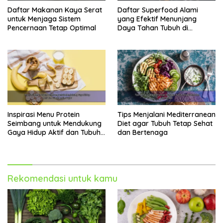
kesehatan optimal. Sayuran hijau membantu
Daftar Makanan Kaya Serat
Daftar Superfood Alami
detoksifikasi tubuh, meningkatkan pencernaan, dan
untuk Menjaga Sistem
yang Efektif Menunjang
menjaga kesehatan jantung.
Pencernaan Tetap Optimal
Daya Tahan Tubuh di
Berbagai Aktivitas
Manfaat Sayuran Hijau untuk Kesehatan:
Meningkatkan Energi:
Kandungan zat besi dan
vitamin B dalam sayuran hijau membantu
meningkatkan produksi energi dalam tubuh.
Meningkatkan Sistem Imun:
Vitamin C dan
antioksidan dalam sayuran hijau membantu
memperkuat sistem kekebalan tubuh.
Inspirasi Menu Protein
Tips Menjalani Mediterranean
Menjaga Kesehatan Jantung:
Kandungan serat dan
Seimbang untuk Mendukung
Diet agar Tubuh Tetap Sehat
Gaya Hidup Aktif dan Tubuh
dan Bertenaga
nutrisi lainnya membantu menurunkan kolesterol dan
Lebih Bugar
tekanan darah.
Menjaga Kesehatan Pencernaan:
Serat dalam
sayuran hijau membantu melancarkan pencernaan dan
Rekomendasi untuk kamu
mencegah sembelit.
Menjaga Kesehatan Mata:
Beta-karoten dan lutein
dalam sayuran hijau membantu menjaga kesehatan
mata.