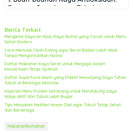
Benteng Pertahanan Tubuh
Buah-buahan segar kaya akan vitamin, mineral, dan
antioksidan yang sangat penting untuk melindungi
Berita Terkait
tubuh dari kerusakan sel akibat radikal bebas. Radikal
Mengenal Sayuran Hijau Kaya Nutrisi yang Cocok untuk Menu
bebas adalah molekul tidak stabil yang dapat merusak
Sehat Modern
sel dan berkontribusi pada berbagai penyakit kronis,
Cara Memulai Clean Eating agar Berat Badan Lebih Ideal
termasuk kanker dan penyakit jantung. Antioksidan
Tanpa Mengorbankan Nutrisi
dalam buah-buahan membantu menetralisir radikal
Daftar Makanan Kaya Serat untuk Menjaga Sistem
bebas ini, sehingga menjaga kesehatan sel dan
Pencernaan Tetap Optimal
meningkatkan sistem imun.
Daftar Superfood Alami yang Efektif Menunjang Daya Tahan
Jenis Buah yang Direkomendasikan:
Tubuh di Berbagai Aktivitas
Blueberry:
Kaya akan antioksidan antosianin yang
Inspirasi Menu Protein Seimbang untuk Mendukung Gaya
memberikan warna biru gelap dan bermanfaat untuk
Hidup Aktif dan Tubuh Lebih Bugar
kesehatan otak dan jantung.
Tips Menjalani Mediterranean Diet agar Tubuh Tetap Sehat
Strawberry:
Sumber vitamin C yang baik, membantu
dan Bertenaga
meningkatkan sistem imun dan melindungi tubuh dari
infeksi.
MakananRumahan
Mangga:
Mengandung beta-karoten yang diubah