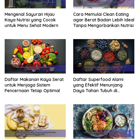
mengatur suhu tubuh, dan membantu proses
pencernaan. Usahakan untuk minum minimal 8 gelas
Mengenal Sayuran Hijau
Cara Memulai Clean Eating
air per hari.
Kaya Nutrisi yang Cocok
agar Berat Badan Lebih Ideal
Atur Porsi Makan
untuk Menu Sehat Modern
Tanpa Mengorbankan Nutrisi
Makan dalam porsi yang terkontrol dapat membantu
Anda menjaga berat badan ideal dan mencegah
kelebihan kalori. Perhatikan ukuran porsi Anda dan
jangan berlebihan.
Menu Pola Makan Sehat Contoh
Berikut contoh menu pola makan sehat untuk sehari:
Sarapan:
Daftar Makanan Kaya Serat
Daftar Superfood Alami
untuk Menjaga Sistem
yang Efektif Menunjang
Oatmeal dengan buah beri dan kacang almond
Pencernaan Tetap Optimal
Daya Tahan Tubuh di
Telur rebus dengan roti gandum dan sayuran
Berbagai Aktivitas
Yogurt Yunani dengan buah-buahan
Makan Siang:
Salad sayur dengan ayam panggang atau ikan
Sup sayur dengan roti gandum
Sandwich gandum dengan isi sayuran dan hummus
Makan Malam: