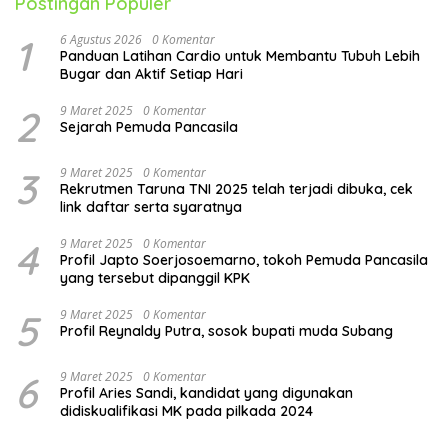
Postingan Populer
1
6 Agustus 2026
0 Komentar
Panduan Latihan Cardio untuk Membantu Tubuh Lebih
Bugar dan Aktif Setiap Hari
2
9 Maret 2025
0 Komentar
Sejarah Pemuda Pancasila
3
9 Maret 2025
0 Komentar
Rekrutmen Taruna TNI 2025 telah terjadi dibuka, cek
link daftar serta syaratnya
4
9 Maret 2025
0 Komentar
Profil Japto Soerjosoemarno, tokoh Pemuda Pancasila
yang tersebut dipanggil KPK
5
9 Maret 2025
0 Komentar
Profil Reynaldy Putra, sosok bupati muda Subang
6
9 Maret 2025
0 Komentar
Profil Aries Sandi, kandidat yang digunakan
didiskualifikasi MK pada pilkada 2024