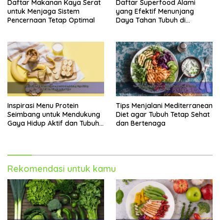
Daftar Makanan Kaya Serat
Daftar Superfood Alami
makanan olahan dan gorengan.
untuk Menjaga Sistem
yang Efektif Menunjang
Pencernaan Tetap Optimal
Daya Tahan Tubuh di
Berbagai Aktivitas
Read Also:
“30+ Menu Makanan Sehat Sehari-Hari yang
Gampang Dibuat, Murah, dan Bikin Tubuh
Auto Bugar!”
Inspirasi Menu Protein
Tips Menjalani Mediterranean
Seimbang untuk Mendukung
Diet agar Tubuh Tetap Sehat
Gaya Hidup Aktif dan Tubuh
dan Bertenaga
Tingkatkan Asupan Serat
Lebih Bugar
Serat membantu pencernaan, menurunkan kolesterol,
dan menjaga berat badan ideal. Konsumsi makanan
kaya serat seperti buah-buahan, sayuran, biji-bijian,
Rekomendasi untuk kamu
dan kacang-kacangan.
Hidrasi yang Cukup
Minum air putih yang cukup sangat penting untuk
kesehatan tubuh. Air membantu metabolisme,