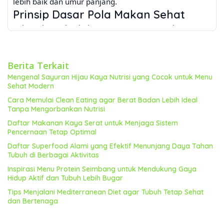
lebih baik dan umur panjang.
Prinsip Dasar Pola Makan Sehat
Pola makan sehat bukan tentang pantangan ketat,
melainkan keseimbangan. Berikut beberapa prinsip
dasar yang perlu Anda pahami:
Konsumsi Makanan Beragam
Berita Terkait
Tubuh Anda membutuhkan berbagai nutrisi untuk
Mengenal Sayuran Hijau Kaya Nutrisi yang Cocok untuk Menu
Sehat Modern
berfungsi dengan baik. Jangan hanya mengandalkan
Cara Memulai Clean Eating agar Berat Badan Lebih Ideal
satu jenis makanan. Variasikan pilihan Anda dengan
Tanpa Mengorbankan Nutrisi
memasukkan buah-buahan, sayuran, biji-bijian, protein
Daftar Makanan Kaya Serat untuk Menjaga Sistem
tanpa lemak, dan lemak sehat ke dalam menu harian
Pencernaan Tetap Optimal
Anda. Semakin beragam makanan yang Anda
Daftar Superfood Alami yang Efektif Menunjang Daya Tahan
konsumsi, semakin lengkap nutrisi yang Anda peroleh.
Tubuh di Berbagai Aktivitas
Batasi Makanan Olahan
Inspirasi Menu Protein Seimbang untuk Mendukung Gaya
Makanan olahan seringkali tinggi gula, garam, dan
Hidup Aktif dan Tubuh Lebih Bugar
lemak jenuh – zat-zat yang dapat meningkatkan risiko
Tips Menjalani Mediterranean Diet agar Tubuh Tetap Sehat
penyakit kronis seperti jantung, diabetes, dan kanker.
dan Bertenaga
Pilih makanan segar dan minimal olahan sebisa
mungkin. Baca label nutrisi dengan teliti sebelum