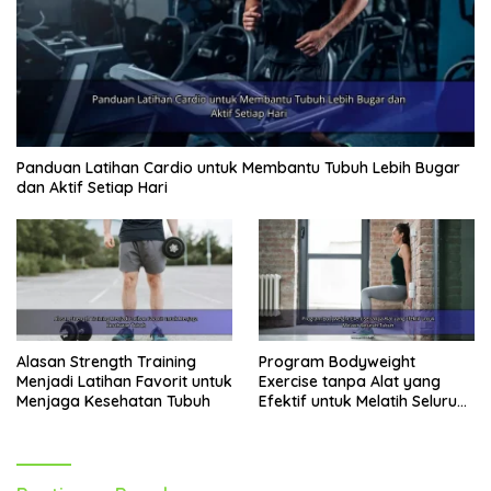
Menjaga berat badan ideal
.
Meningkatkan kesehatan kulit
.
Memperpanjang umur
.
Kesimpulan
Pola makan sehat adalah kunci untuk hidup lebih lama
dan bebas penyakit. Dengan memahami prinsip-prinsip
Panduan Latihan Cardio untuk Membantu Tubuh Lebih Bugar
dasar dan menerapkan tips-tips di atas, Anda dapat
dan Aktif Setiap Hari
memulai perjalanan menuju hidup yang lebih sehat
dan bahagia. Ingatlah bahwa perubahan pola makan
membutuhkan waktu dan kesabaran. Jangan
menyerah, dan mulailah langkah kecil untuk mencapai
tujuan hidup sehat Anda.
Alasan Strength Training
Program Bodyweight
Menjadi Latihan Favorit untuk
Exercise tanpa Alat yang
Menjaga Kesehatan Tubuh
Efektif untuk Melatih Seluruh
Tubuh