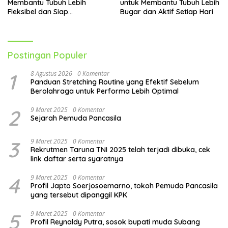
Membantu Tubuh Lebih
untuk Membantu Tubuh Lebih
Fleksibel dan Siap
Bugar dan Aktif Setiap Hari
Menghadapi Aktivitas Sehari-
Hari
Postingan Populer
1
8 Agustus 2026
0 Komentar
Panduan Stretching Routine yang Efektif Sebelum
Berolahraga untuk Performa Lebih Optimal
2
9 Maret 2025
0 Komentar
Sejarah Pemuda Pancasila
3
9 Maret 2025
0 Komentar
Rekrutmen Taruna TNI 2025 telah terjadi dibuka, cek
link daftar serta syaratnya
4
9 Maret 2025
0 Komentar
Profil Japto Soerjosoemarno, tokoh Pemuda Pancasila
yang tersebut dipanggil KPK
5
9 Maret 2025
0 Komentar
Profil Reynaldy Putra, sosok bupati muda Subang