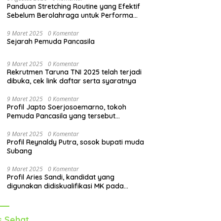
Panduan Stretching Routine yang Efektif
Sebelum Berolahraga untuk Performa
Lebih Optimal
9 Maret 2025
0 Komentar
Sejarah Pemuda Pancasila
9 Maret 2025
0 Komentar
Rekrutmen Taruna TNI 2025 telah terjadi
dibuka, cek link daftar serta syaratnya
9 Maret 2025
0 Komentar
Profil Japto Soerjosoemarno, tokoh
Pemuda Pancasila yang tersebut
dipanggil KPK
9 Maret 2025
0 Komentar
Profil Reynaldy Putra, sosok bupati muda
Subang
9 Maret 2025
0 Komentar
Profil Aries Sandi, kandidat yang
digunakan didiskualifikasi MK pada
pilkada 2024
s Sehat