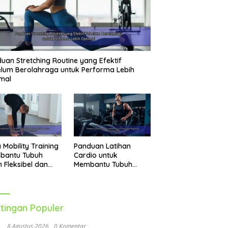
uan Stretching Routine yang Efektif
lum Berolahraga untuk Performa Lebih
mal
 Mobility Training
Panduan Latihan
bantu Tubuh
Cardio untuk
h Fleksibel dan
Membantu Tubuh
p Menghadapi
Lebih Bugar dan Aktif
vitas Sehari-Hari
Setiap Hari
tingan Populer
8 Agustus 2026
0 Komentar