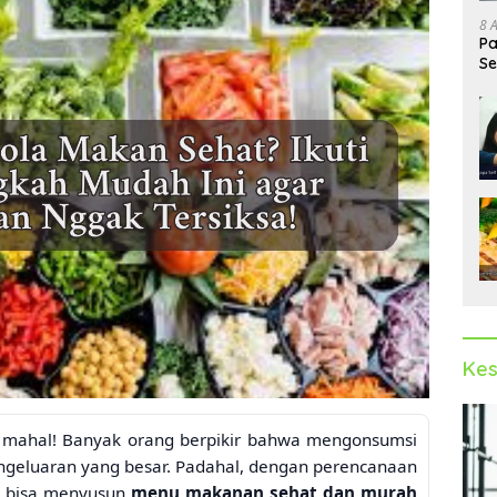
8 
Pa
Se
Op
Kes
n mahal! Banyak orang berpikir bahwa mengonsumsi
ngeluaran yang besar. Padahal, dengan perencanaan
da bisa menyusun
menu makanan sehat dan murah