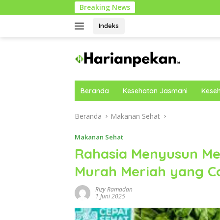
Langsung
Breaking News
ke
konten
Indeks
Beranda
Kesehatan Jasmani
Keseh
Beranda
Makanan Sehat
Makanan Sehat
Rahasia Menyusun M
Murah Meriah yang C
Rizy Ramadan
1 Juni 2025