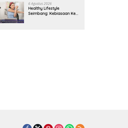
Panjang
6 Agustus 2026
Healthy Lifestyle
Seimbang: Kebiasaan Kecil
yang Membuat Energi
Harian Lebih Konsisten