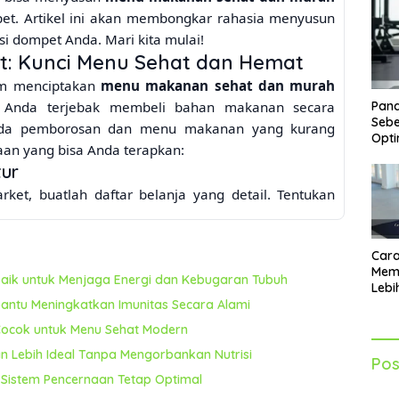
t. Artikel ini akan membongkar rahasia menyusun
 dompet Anda. Mari kita mulai!
: Kunci Menu Sehat dan Hemat
am menciptakan
menu makanan sehat dan murah
Pand
i Anda terjebak membeli bahan makanan secara
Sebe
 pada pemborosan dan menu makanan yang kurang
Opti
naan yang bisa Anda terapkan:
tur
ket, buatlah daftar belanja yang detail. Tentukan
depan, lalu catat semua bahan makanan yang
g terstruktur, Anda akan terhindar dari pembelian
Cara
kus pada kebutuhan gizi harian.
Mem
on
ik untuk Menjaga Energi dan Kebugaran Tubuh
Lebi
ari supermarket atau toko bahan makanan terdekat.
Sia
ntu Meningkatkan Imunitas Secara Alami
Akti
embeli bahan makanan pokok dalam jumlah besar
 Cocok untuk Menu Sehat Modern
Simpan bahan makanan yang tahan lama dengan baik
n Lebih Ideal Tanpa Mengorbankan Nutrisi
Pos
mborosan.
Sistem Pencernaan Tetap Optimal