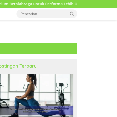
 untuk Performa Lebih Optimal
Mengapa Self Reflectio
ostingan Terbaru