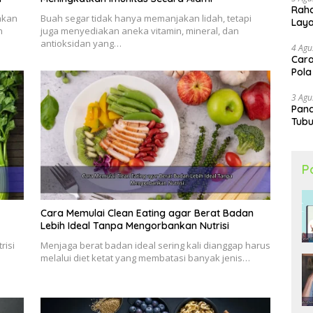
Raha
u sebagai campuran dalam nasi.
hkan
Buah segar tidak hanya memanjakan lidah, tetapi
Lay
dan Murah Meriah
n
juga menyediakan aneka vitamin, mineral, dan
antioksidan yang…
4 Agu
nan sehat dan murah meriah
yang bisa Anda
Cara
Pola
3 Agu
an sayuran
Pand
kit madu
Tubu
isang
um
P
n teri atau tempe
ing ayam atau tahu
Cara Memulai Clean Eating agar Berat Badan
acangan dan sedikit potongan ayam rebus
Lebih Ideal Tanpa Mengorbankan Nutrisi
edikit ayam suwir
risi
Menjaga berat badan ideal sering kali dianggap harus
melalui diet ketat yang membatasi banyak jenis…
s
e
yam suwir