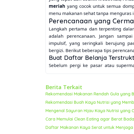
meriah
yang cocok untuk semua dompe
menu makanan sehat tanpa menguras isi
Perencanaan yang Cermat
Langkah pertama dan terpenting dal
adalah perencanaan. Jangan sampa
impulsif, yang seringkali berujung
bergizi. Berikut beberapa tips perenca
Buat Daftar Belanja Terstruk
Sebelum pergi ke pasar atau supermar
menu makanan untuk seminggu ke 
dibutuhkan. Dengan daftar belanja yan
Berita Terkait
barang yang tidak perlu dan lebih terfo
Manfaatkan Promo dan Disk
Rekomendasi Makanan Rendah Gula yang Ba
Perhatikan brosur promo dan diskon d
Rekomendasi Buah Kaya Nutrisi yang Memba
Manfaatkan kesempatan ini untuk m
Mengenal Sayuran Hijau Kaya Nutrisi yang
dengan harga yang lebih terjangkau. 
Cara Memulai Clean Eating agar Berat Bada
agar tetap segar dan terhindar dari pe
Daftar Makanan Kaya Serat untuk Menjaga 
Belanja di Pasar Tradisional