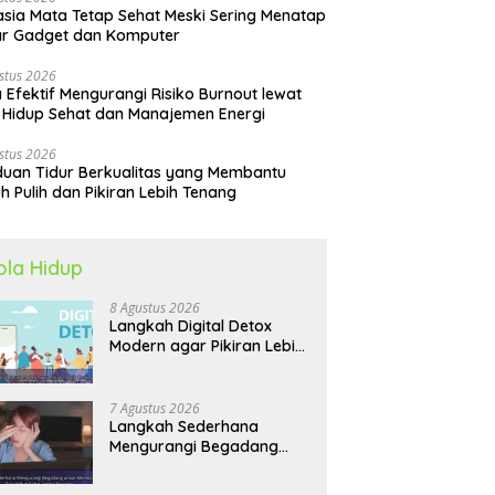
sia Mata Tetap Sehat Meski Sering Menatap
ar Gadget dan Komputer
stus 2026
 Efektif Mengurangi Risiko Burnout lewat
 Hidup Sehat dan Manajemen Energi
stus 2026
uan Tidur Berkualitas yang Membantu
h Pulih dan Pikiran Lebih Tenang
ola Hidup
8 Agustus 2026
Langkah Digital Detox
Modern agar Pikiran Lebih
Tenang dan Kondisi Fisik
Tetap Prima
7 Agustus 2026
Langkah Sederhana
Mengurangi Begadang
untuk Membangun Pola
Hidup Sehat Jangka