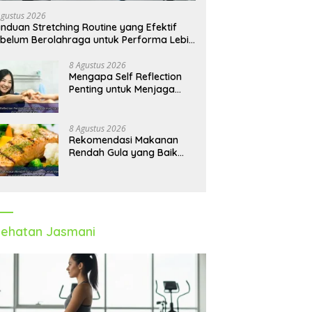
Agustus 2026
nduan Stretching Routine yang Efektif
belum Berolahraga untuk Performa Lebih
timal
8 Agustus 2026
Mengapa Self Reflection
Penting untuk Menjaga
Kesehatan Mental di
Tengah Kesibukan
8 Agustus 2026
Rekomendasi Makanan
Rendah Gula yang Baik
untuk Menjaga Energi dan
Kebugaran Tubuh
ehatan Jasmani