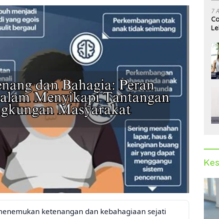
7 
Ca
Le
Ak
Kes
menemukan ketenangan dan kebahagiaan sejati