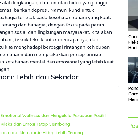
asalah lingkungan, dan tuntutan hidup yang tinggi
cemas, bahkan depresi. Namun, kunci untuk
bahagia terletak pada kesehatan rohani yang kuat.
up tenang dan bahagia, dengan fokus pada peran
angan sosial dan lingkungan masyarakat. Kita akan
Cara
ohani, teknik-teknik untuk mencapainya, dan
Flek
u kita menghadapi berbagai rintangan kehidupan
Hari
n memahami dan mempraktikkan prinsip-prinsip
n ketahanan mental dan emosional yang lebih kuat
ngan.
ni: Lebih dari Sekadar
Pand
ami sebagai sekadar praktik keagamaan tertentu.
Card
Mem
ek yang jauh lebih luas. Ini adalah kondisi di mana
Lebi
atu yang lebih besar dari dirinya sendiri, memiliki
Seti
motional Wellness dan Mengelola Perasaan Positif
ngelola emosi dan pikirannya dengan baik.
engan rasa damai, kepuasan, dan optimisme, bahkan
h Rileks dan Emosi Tetap Seimbang
Pos
 menghindari masalah, melainkan tentang memiliki
saan yang Membantu Hidup Lebih Tenang