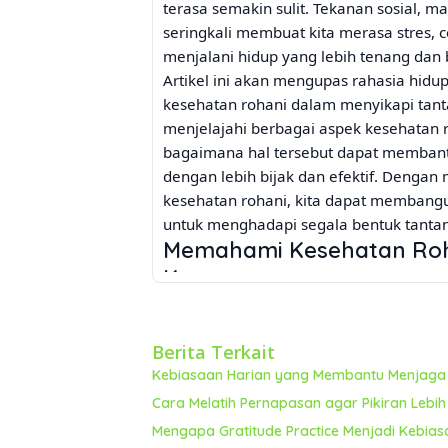
terasa semakin sulit. Tekanan sosial, m
seringkali membuat kita merasa stres, 
menjalani hidup yang lebih tenang dan 
Artikel ini akan mengupas rahasia hid
kesehatan rohani dalam menyikapi tant
menjelajahi berbagai aspek kesehatan r
bagaimana hal tersebut dapat membant
dengan lebih bijak dan efektif. Denga
kesehatan rohani, kita dapat membangu
untuk menghadapi segala bentuk tanta
Memahami Kesehatan Roha
Kepercayaan
Kesehatan rohani seringkali disalahpah
Padahal, kesehatan rohani mencakup asp
Berita Terkait
seseorang merasa terhubung dengan sesu
Kebiasaan Harian yang Membantu Menjaga E
tujuan hidup yang jelas, dan mampu me
Kesehatan rohani yang baik ditandai d
Cara Melatih Pernapasan agar Pikiran Lebi
di tengah kesulitan. Ini bukan tentang
Mengapa Gratitude Practice Menjadi Kebia