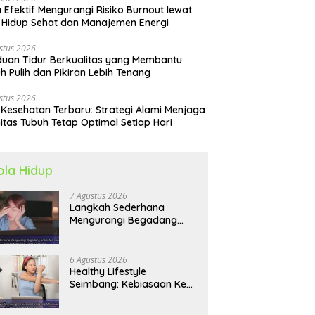
 Efektif Mengurangi Risiko Burnout lewat
 Hidup Sehat dan Manajemen Energi
stus 2026
uan Tidur Berkualitas yang Membantu
h Pulih dan Pikiran Lebih Tenang
stus 2026
 Kesehatan Terbaru: Strategi Alami Menjaga
itas Tubuh Tetap Optimal Setiap Hari
ola Hidup
7 Agustus 2026
Langkah Sederhana
Mengurangi Begadang
untuk Membangun Pola
Hidup Sehat Jangka
Panjang
6 Agustus 2026
Healthy Lifestyle
Seimbang: Kebiasaan Kecil
yang Membuat Energi
Harian Lebih Konsisten