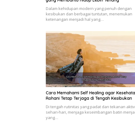
yang Membantu Hidup Lebih Tenang
Dalam kehidupan modern yang penuh dengan
kesibukan dan berbagai tuntutan, menemukan
Mengurangi Stres dan Kecem
ketenangan menjadi hal yang…
Praktik-praktik kesehatan rohani seper
mengurangi stres dan kecemasan. Tekn
pikiran dan tubuh, sehingga kita dapa
fokus.
Praktik untuk Meningkat
Meningkatkan kesehatan rohani bukanla
membutuhkan komitmen dan konsistensi.
Meditasi dan Mindfulness
Meditasi dan mindfulness adalah teknik 
sekarang. Praktik ini membantu mengura
Cara Memahami Self Healing agar Kesehat
Rohani Tetap Terjaga di Tengah Kesibukan
meningkatkan kedamaian batin.
Doa dan Refleksi
Di tengah rutinitas yang padat dan tekanan aktiv
sehari-hari, menjaga keseimbangan batin menjad
Doa dan refleksi membantu kita terhubun
yang…
sendiri. Melalui doa, kita dapat meng
menemukan kekuatan batin.