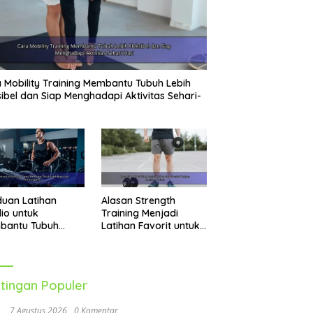
 Mobility Training Membantu Tubuh Lebih
sibel dan Siap Menghadapi Aktivitas Sehari-
uan Latihan
Alasan Strength
io untuk
Training Menjadi
bantu Tubuh
Latihan Favorit untuk
h Bugar dan Aktif
Menjaga Kesehatan
ap Hari
Tubuh
tingan Populer
7 Agustus 2026
0 Komentar