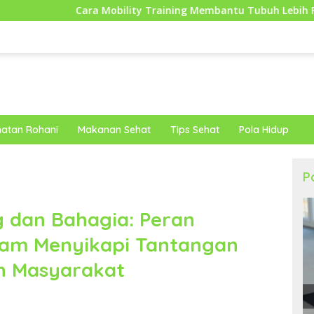
a Mobility Training Membantu Tubuh Lebih Fleksibel dan Siap M
atan Rohani
Makanan Sehat
Tips Sehat
Pola Hidup
P
 dan Bahagia: Peran
lam Menyikapi Tantangan
an Masyarakat