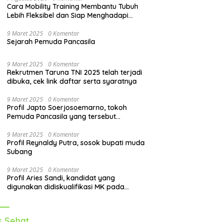
Cara Mobility Training Membantu Tubuh
Lebih Fleksibel dan Siap Menghadapi
Aktivitas Sehari-Hari
9 Maret 2025
0 Komentar
Sejarah Pemuda Pancasila
9 Maret 2025
0 Komentar
Rekrutmen Taruna TNI 2025 telah terjadi
dibuka, cek link daftar serta syaratnya
9 Maret 2025
0 Komentar
Profil Japto Soerjosoemarno, tokoh
Pemuda Pancasila yang tersebut
dipanggil KPK
9 Maret 2025
0 Komentar
Profil Reynaldy Putra, sosok bupati muda
Subang
9 Maret 2025
0 Komentar
Profil Aries Sandi, kandidat yang
digunakan didiskualifikasi MK pada
pilkada 2024
s Sehat