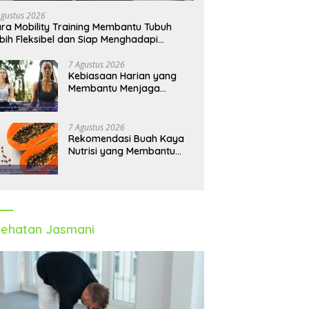
Agustus 2026
ra Mobility Training Membantu Tubuh
bih Fleksibel dan Siap Menghadapi
tivitas Sehari-Hari
7 Agustus 2026
Kebiasaan Harian yang
Membantu Menjaga
Emotional Wellness dan
Mengelola Perasaan Positif
7 Agustus 2026
Rekomendasi Buah Kaya
Nutrisi yang Membantu
Meningkatkan Imunitas
Secara Alami
ehatan Jasmani