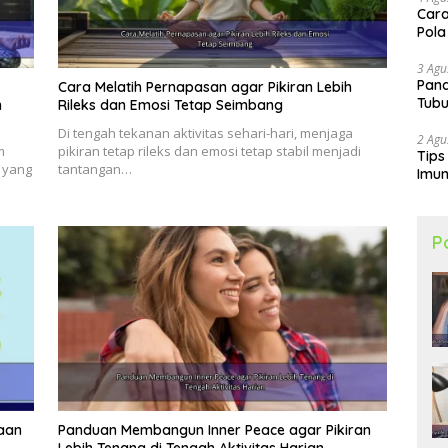
uk mengembangkan empati dan rasa persatuan
Cara
erasakan penderitaan orang lain, kita dapat
Pola
ontribusi pada masyarakat. Hal ini dapat
3 Agu
ningkatkan rasa kebersamaan, sehingga lebih
Pand
Cara Melatih Pernapasan agar Pikiran Lebih
Tubu
ersama-sama.
n
Rileks dan Emosi Tetap Seimbang
n
Di tengah tekanan aktivitas sehari-hari, menjaga
2 Agu
m
pikiran tetap rileks dan emosi tetap stabil menjadi
 makna dan tujuan menjadi sangat penting.
Tips
 yang
tantangan…
Imun
kan arah hidup yang sesuai dengan nilai-nilai dan
hidup yang jelas, kita memiliki motivasi yang kuat
ju.
P
at! Inilah Cara Menjaga Kesehatan Rohani agar
h Hiruk Pikuk Masyarakat
 Mengapa Komunitas dan Lingkungan Sosial
ehatan Jiwa Kita
saan
Panduan Membangun Inner Peace agar Pikiran