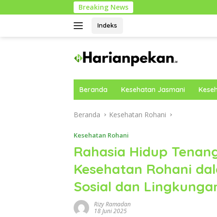
Langsung
Breaking News
Car
ke
konten
Indeks
Beranda
Kesehatan Jasmani
Keseh
Beranda
Kesehatan Rohani
Kesehatan Rohani
Rahasia Hidup Tenang
Kesehatan Rohani da
Sosial dan Lingkung
Rizy Ramadan
18 Juni 2025