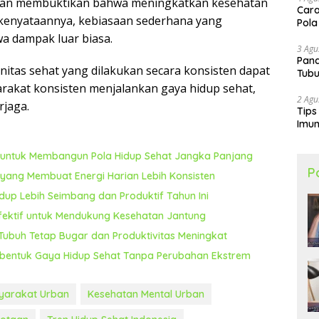
taan membuktikan bahwa meningkatkan kesehatan
Cara
a kenyataannya, kebiasaan sederhana yang
Pola
a dampak luar biasa.
3 Agu
Pand
nitas sehat yang dilakukan secara konsisten dapat
Tubu
rakat konsisten menjalankan gaya hidup sehat,
2 Agu
rjaga.
Tips
Imun
untuk Membangun Pola Hidup Sehat Jangka Panjang
P
l yang Membuat Energi Harian Lebih Konsisten
dup Lebih Seimbang dan Produktif Tahun Ini
fektif untuk Mendukung Kesehatan Jantung
 Tubuh Tetap Bugar dan Produktivitas Meningkat
embentuk Gaya Hidup Sehat Tanpa Perubahan Ekstrem
yarakat Urban
Kesehatan Mental Urban