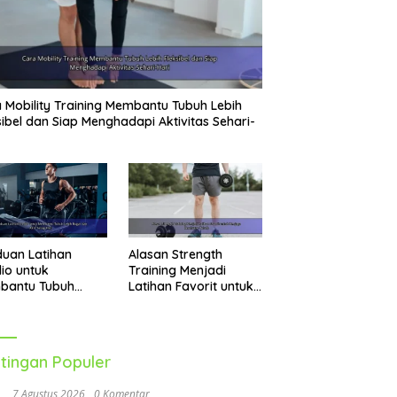
 Mobility Training Membantu Tubuh Lebih
sibel dan Siap Menghadapi Aktivitas Sehari-
uan Latihan
Alasan Strength
io untuk
Training Menjadi
bantu Tubuh
Latihan Favorit untuk
h Bugar dan Aktif
Menjaga Kesehatan
ap Hari
Tubuh
tingan Populer
7 Agustus 2026
0 Komentar