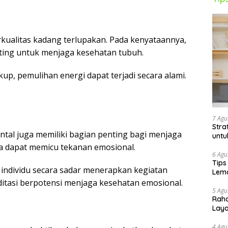
erkualitas kadang terlupakan. Pada kenyataannya,
ting untuk menjaga kesehatan tubuh.
p, pemulihan energi dapat terjadi secara alami.
7 Agu
Stra
tal juga memiliki bagian penting bagi menjaga
untu
ta dapat memicu tekanan emosional.
6 Agu
Tips
individu secara sadar menerapkan kegiatan
Lema
tasi berpotensi menjaga kesehatan emosional.
5 Agu
Raha
Lay
4 Agu