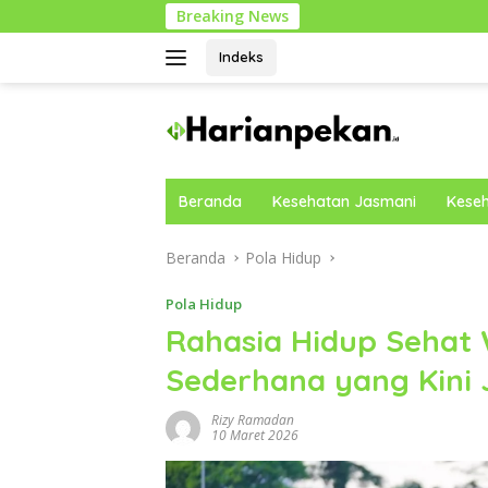
Langsung
Breaking News
Cara Mobilit
ke
konten
Indeks
Beranda
Kesehatan Jasmani
Keseh
Beranda
Pola Hidup
Pola Hidup
Rahasia Hidup Sehat
Sederhana yang Kini 
Rizy Ramadan
10 Maret 2026