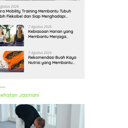
Agustus 2026
ra Mobility Training Membantu Tubuh
bih Fleksibel dan Siap Menghadapi
tivitas Sehari-Hari
7 Agustus 2026
Kebiasaan Harian yang
Membantu Menjaga
Emotional Wellness dan
Mengelola Perasaan Positif
7 Agustus 2026
Rekomendasi Buah Kaya
Nutrisi yang Membantu
Meningkatkan Imunitas
Secara Alami
ehatan Jasmani