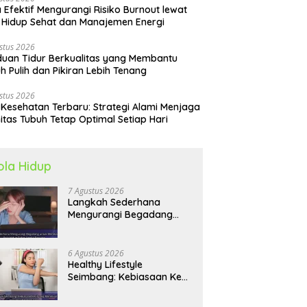
 Efektif Mengurangi Risiko Burnout lewat
 Hidup Sehat dan Manajemen Energi
stus 2026
uan Tidur Berkualitas yang Membantu
h Pulih dan Pikiran Lebih Tenang
stus 2026
 Kesehatan Terbaru: Strategi Alami Menjaga
itas Tubuh Tetap Optimal Setiap Hari
ola Hidup
7 Agustus 2026
Langkah Sederhana
Mengurangi Begadang
untuk Membangun Pola
Hidup Sehat Jangka
Panjang
6 Agustus 2026
Healthy Lifestyle
Seimbang: Kebiasaan Kecil
yang Membuat Energi
Harian Lebih Konsisten