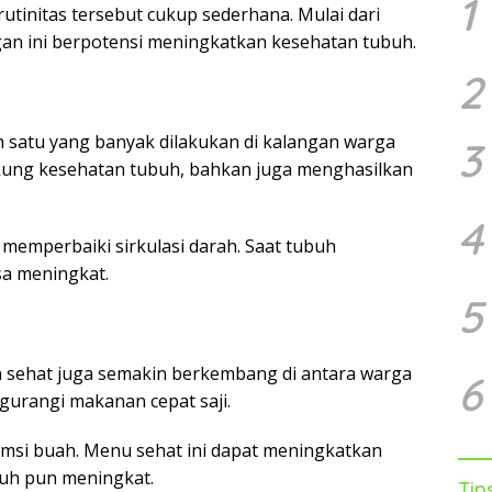
1
rutinitas tersebut cukup sederhana. Mulai dari
ngan ini berpotensi meningkatkan kesehatan tubuh.
2
ah satu yang banyak dilakukan di kalangan warga
3
ukung kesehatan tubuh, bahkan juga menghasilkan
4
at memperbaiki sirkulasi darah. Saat tubuh
isa meningkat.
5
 sehat juga semakin berkembang di antara warga
6
gurangi makanan cepat saji.
msi buah. Menu sehat ini dapat meningkatkan
buh pun meningkat.
Tip