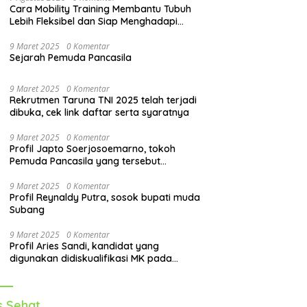
Cara Mobility Training Membantu Tubuh
Lebih Fleksibel dan Siap Menghadapi
Aktivitas Sehari-Hari
9 Maret 2025
0 Komentar
Sejarah Pemuda Pancasila
9 Maret 2025
0 Komentar
Rekrutmen Taruna TNI 2025 telah terjadi
dibuka, cek link daftar serta syaratnya
9 Maret 2025
0 Komentar
Profil Japto Soerjosoemarno, tokoh
Pemuda Pancasila yang tersebut
dipanggil KPK
9 Maret 2025
0 Komentar
Profil Reynaldy Putra, sosok bupati muda
Subang
9 Maret 2025
0 Komentar
Profil Aries Sandi, kandidat yang
digunakan didiskualifikasi MK pada
pilkada 2024
s Sehat