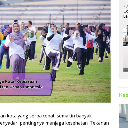
7 
Ca
Le
Ak
Kes
pan kota yang serba cepat, semakin banyak
menyadari pentingnya menjaga kesehatan. Tekanan