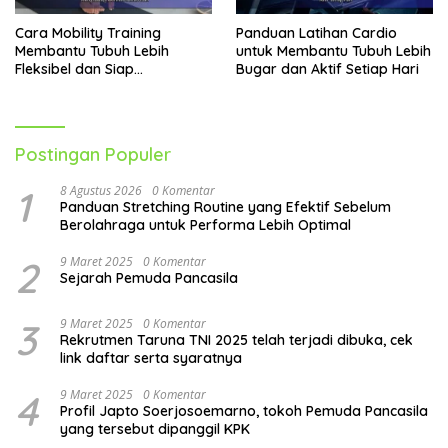
Cara Mobility Training
Panduan Latihan Cardio
Membantu Tubuh Lebih
untuk Membantu Tubuh Lebih
Fleksibel dan Siap
Bugar dan Aktif Setiap Hari
Menghadapi Aktivitas Sehari-
Hari
Postingan Populer
1
8 Agustus 2026
0 Komentar
Panduan Stretching Routine yang Efektif Sebelum
Berolahraga untuk Performa Lebih Optimal
2
9 Maret 2025
0 Komentar
Sejarah Pemuda Pancasila
3
9 Maret 2025
0 Komentar
Rekrutmen Taruna TNI 2025 telah terjadi dibuka, cek
link daftar serta syaratnya
4
9 Maret 2025
0 Komentar
Profil Japto Soerjosoemarno, tokoh Pemuda Pancasila
yang tersebut dipanggil KPK