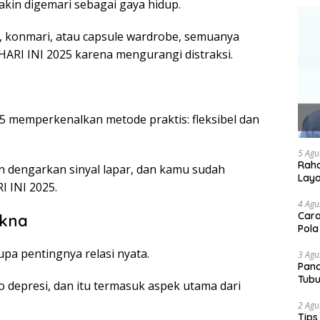
makin digemari sebagai gaya hidup.
an, konmari, atau capsule wardrobe, semuanya
RI INI 2025 karena mengurangi distraksi.
025 memperkenalkan metode praktis: fleksibel dan
5 Agu
Raha
an dengarkan sinyal lapar, dan kamu sudah
Lay
INI 2025.
4 Agu
Cara
akna
Pola
pa pentingnya relasi nyata.
3 Agu
Pand
Tubu
o depresi, dan itu termasuk aspek utama dari
2 Agu
Tips