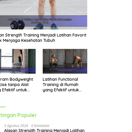
an Strength Training Menjadi Latihan Favorit
k Menjaga Kesehatan Tubuh
gram Bodyweight
Latihan Functional
cise tanpa Alat
Training di Rumah
 Efektif untuk
yang Efektif untuk
tih Seluruh Tubuh
Menunjang
Kebugaran Harian
tingan Populer
5 Agustus 2026
0 Komentar
Alasan Strength Training Menjadi Latihan