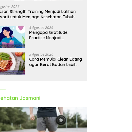
Agustus 2026
asan Strength Training Menjadi Latihan
vorit untuk Menjaga Kesehatan Tubuh
5 Agustus 2026
Mengapa Gratitude
Practice Menjadi
Kebiasaan yang
Membantu Hidup Lebih
Tenang
5 Agustus 2026
Cara Memulai Clean Eating
agar Berat Badan Lebih
Ideal Tanpa
Mengorbankan Nutrisi
ehatan Jasmani