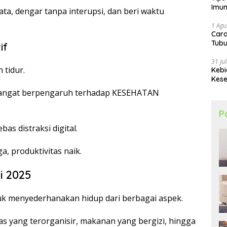
Imun
mata, dengar tanpa interupsi, dan beri waktu
1 Agu
Car
Tubu
if
31 Ju
 tidur.
Kebi
Kese
s sangat berpengaruh terhadap KESEHATAN
P
as distraksi digital.
, produktivitas naik.
i 2025
k menyederhanakan hidup dari berbagai aspek.
vitas yang terorganisir, makanan yang bergizi, hingga