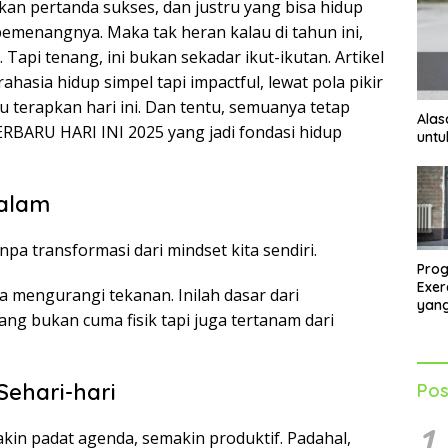
an pertanda sukses, dan justru yang bisa hidup
emenangnya. Maka tak heran kalau di tahun ini,
. Tapi tenang, ini bukan sekadar ikut-ikutan. Artikel
asia hidup simpel tapi impactful, lewat pola pikir
 terapkan hari ini. Dan tentu, semuanya tetap
Alas
BARU HARI INI 2025 yang jadi fondasi hidup
untu
Dalam
npa transformasi dari mindset kita sendiri.
Pro
Exer
sa mengurangi tekanan. Inilah dasar dari
yang
g bukan cuma fisik tapi juga tertanam dari
Mela
Sehari-hari
Pos
1
akin padat agenda, semakin produktif. Padahal,