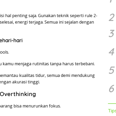
2
i hal penting saja. Gunakan teknik seperti rule 2-
 selesai, energi terjaga. Semua ini sejalan dengan
3
ehari-hari
4
ools.
 kamu menjaga rutinitas tanpa harus terbebani.
5
 memantau kualitas tidur, semua demi mendukung
gan akurasi tinggi.
6
 Overthinking
 barang bisa menurunkan fokus.
Tip