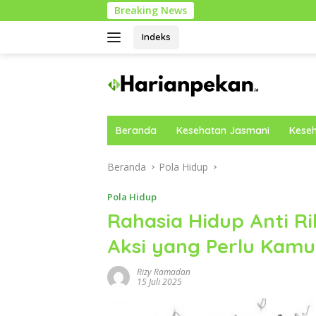
Langsung
Breaking News
Alasan Streng
ke
konten
Indeks
Beranda
Kesehatan Jasmani
Keseh
Beranda
Pola Hidup
Pola Hidup
Rahasia Hidup Anti Rib
Aksi yang Perlu Kam
Rizy Ramadan
15 Juli 2025