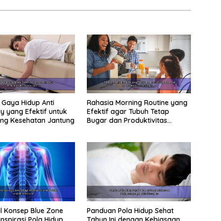
Gaya Hidup Anti
Rahasia Morning Routine yang
y yang Efektif untuk
Efektif agar Tubuh Tetap
ng Kesehatan Jantung
Bugar dan Produktivitas
Meningkat
 Konsep Blue Zone
Panduan Pola Hidup Sehat
Inspirasi Pola Hidup
Tahun Ini dengan Kebiasaan