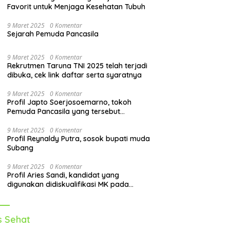
Favorit untuk Menjaga Kesehatan Tubuh
9 Maret 2025
0 Komentar
Sejarah Pemuda Pancasila
9 Maret 2025
0 Komentar
Rekrutmen Taruna TNI 2025 telah terjadi
dibuka, cek link daftar serta syaratnya
9 Maret 2025
0 Komentar
Profil Japto Soerjosoemarno, tokoh
Pemuda Pancasila yang tersebut
dipanggil KPK
9 Maret 2025
0 Komentar
Profil Reynaldy Putra, sosok bupati muda
Subang
9 Maret 2025
0 Komentar
Profil Aries Sandi, kandidat yang
digunakan didiskualifikasi MK pada
pilkada 2024
s Sehat