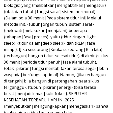
biologis} yang {melibatkan|mengaktifkan|mengatur}
{otak dan tubuh|fungsi saraf|sistem hormonal}.
{Dalam pola 90 menit|Pada sistem tidur ini|Melalui
metode ini}, {tubuh|organ tubuh|sistem saraf}
{melewati|melakukan|menjalani} beberapa
{tahapan|fase|proses}, yaitu {tidur ringan|light
sleep}, {tidur dalam|deep sleep}, dan {REM|fase
mimpi}. {Jika seseorang|Ketika seseorang|Bila kita}
{terbangun|bangun tidur|selesai tidur} di akhir {siklus
90 menit|periode tidur penuh|fase alami tubuh},
{otak|pikiran|fungsi mental} {akan terasa segar|lebih
waspada|berfungsi optimal}. Namun, {jika terbangun
di tengah|bila bangun di pertengahan|saat siklus
terganggu}, {tubuh|pikiran|energi} {bisa terasa
berat|menjadi lemas|sulit fokus}. SEPUTAR
KESEHATAN TERBARU HARI INI 2025
{menyebutkan|mengungkapkan|menegaskan} bahwa
{sinkronisasi tidur|manajemen tidur