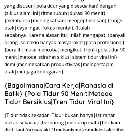
yang disusun|pola tidur yang disesuaikan} dengan
{siklus alami ini|ritme tubuh|durasi 90 menit}
{membantu|meningkatkan|mengoptimalkan} {fungsi
otak|daya ingat|fokus mental}. {Itulah
sebabnya|Karena alasan itu|Inilah mengapa}, {banyak
orang|semakin banyak masyarakat|para profesional}
{beralih|mulai mencoba|mengikuti tren} {pola tidur 90
menit|metode istirahat siklus|sistem tidur viral ini}
demi {meningkatkan produktivitas|mempertajam
otak|menjaga kebugaran}.
{Bagaimana|Cara Kerja|Rahasia di
Balik} {Pola Tidur 90 Menit|Metode
Tidur Bersiklus|Tren Tidur Viral Ini}
{Tidur tidak sekadar|Tidur bukan hanya|Istirahat
bukan sekadar} {berbaring|menutup mata|berdiam
diri}, tapi {proses aktif|mekanisme kompleks|aktivitas