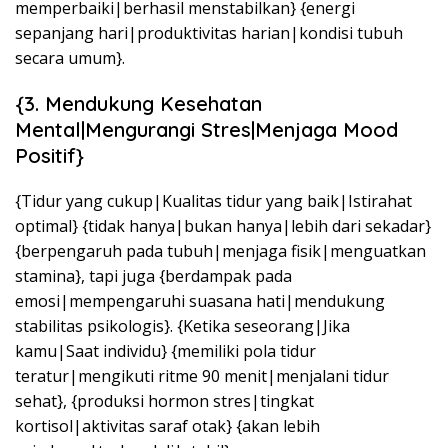
memperbaiki|berhasil menstabilkan} {energi
sepanjang hari|produktivitas harian|kondisi tubuh
secara umum}.
{3. Mendukung Kesehatan
Mental|Mengurangi Stres|Menjaga Mood
Positif}
{Tidur yang cukup|Kualitas tidur yang baik|Istirahat
optimal} {tidak hanya|bukan hanya|lebih dari sekadar}
{berpengaruh pada tubuh|menjaga fisik|menguatkan
stamina}, tapi juga {berdampak pada
emosi|mempengaruhi suasana hati|mendukung
stabilitas psikologis}. {Ketika seseorang|Jika
kamu|Saat individu} {memiliki pola tidur
teratur|mengikuti ritme 90 menit|menjalani tidur
sehat}, {produksi hormon stres|tingkat
kortisol|aktivitas saraf otak} {akan lebih