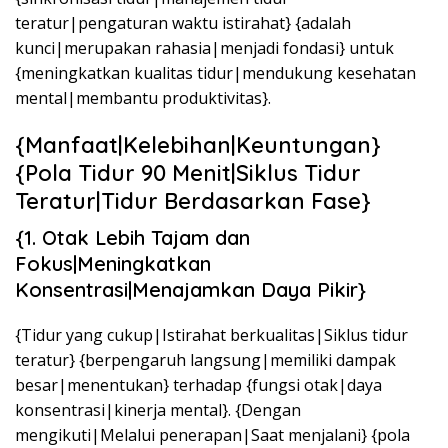
teratur|pengaturan waktu istirahat} {adalah
kunci|merupakan rahasia|menjadi fondasi} untuk
{meningkatkan kualitas tidur|mendukung kesehatan
mental|membantu produktivitas}.
{Manfaat|Kelebihan|Keuntungan}
{Pola Tidur 90 Menit|Siklus Tidur
Teratur|Tidur Berdasarkan Fase}
{1. Otak Lebih Tajam dan
Fokus|Meningkatkan
Konsentrasi|Menajamkan Daya Pikir}
{Tidur yang cukup|Istirahat berkualitas|Siklus tidur
teratur} {berpengaruh langsung|memiliki dampak
besar|menentukan} terhadap {fungsi otak|daya
konsentrasi|kinerja mental}. {Dengan
mengikuti|Melalui penerapan|Saat menjalani} {pola