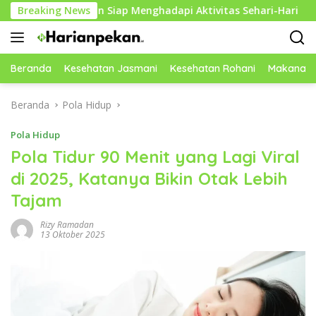
Langsung
dan Siap Menghadapi Aktivitas Sehari-Hari
Breaking News
Kebiasaan H
ke
konten
Beranda
Kesehatan Jasmani
Kesehatan Rohani
Makanan 
Beranda
Pola Hidup
Pola Hidup
Pola Tidur 90 Menit yang Lagi Viral
di 2025, Katanya Bikin Otak Lebih
Tajam
Rizy Ramadan
13 Oktober 2025