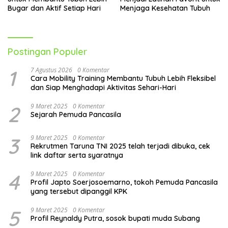
Bugar dan Aktif Setiap Hari
Menjaga Kesehatan Tubuh
Postingan Populer
1
7 Agustus 2026
0 Komentar
Cara Mobility Training Membantu Tubuh Lebih Fleksibel
dan Siap Menghadapi Aktivitas Sehari-Hari
2
9 Maret 2025
0 Komentar
Sejarah Pemuda Pancasila
3
9 Maret 2025
0 Komentar
Rekrutmen Taruna TNI 2025 telah terjadi dibuka, cek
link daftar serta syaratnya
4
9 Maret 2025
0 Komentar
Profil Japto Soerjosoemarno, tokoh Pemuda Pancasila
yang tersebut dipanggil KPK
5
9 Maret 2025
0 Komentar
Profil Reynaldy Putra, sosok bupati muda Subang