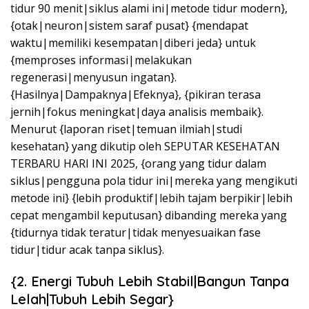
tidur 90 menit|siklus alami ini|metode tidur modern},
{otak|neuron|sistem saraf pusat} {mendapat
waktu|memiliki kesempatan|diberi jeda} untuk
{memproses informasi|melakukan
regenerasi|menyusun ingatan}.
{Hasilnya|Dampaknya|Efeknya}, {pikiran terasa
jernih|fokus meningkat|daya analisis membaik}.
Menurut {laporan riset|temuan ilmiah|studi
kesehatan} yang dikutip oleh SEPUTAR KESEHATAN
TERBARU HARI INI 2025, {orang yang tidur dalam
siklus|pengguna pola tidur ini|mereka yang mengikuti
metode ini} {lebih produktif|lebih tajam berpikir|lebih
cepat mengambil keputusan} dibanding mereka yang
{tidurnya tidak teratur|tidak menyesuaikan fase
tidur|tidur acak tanpa siklus}.
{2. Energi Tubuh Lebih Stabil|Bangun Tanpa
Lelah|Tubuh Lebih Segar}