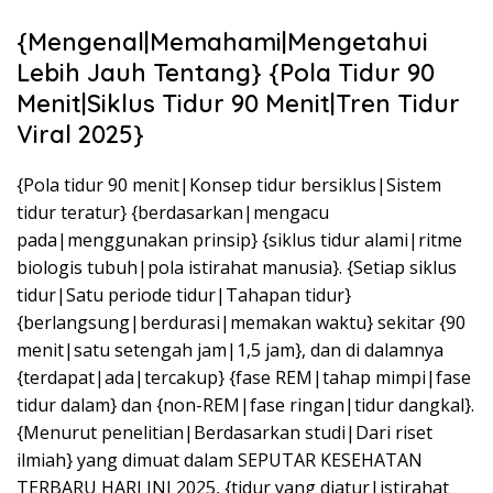
{Mengenal|Memahami|Mengetahui
Lebih Jauh Tentang} {Pola Tidur 90
Menit|Siklus Tidur 90 Menit|Tren Tidur
Viral 2025}
{Pola tidur 90 menit|Konsep tidur bersiklus|Sistem
tidur teratur} {berdasarkan|mengacu
pada|menggunakan prinsip} {siklus tidur alami|ritme
biologis tubuh|pola istirahat manusia}. {Setiap siklus
tidur|Satu periode tidur|Tahapan tidur}
{berlangsung|berdurasi|memakan waktu} sekitar {90
menit|satu setengah jam|1,5 jam}, dan di dalamnya
{terdapat|ada|tercakup} {fase REM|tahap mimpi|fase
tidur dalam} dan {non-REM|fase ringan|tidur dangkal}.
{Menurut penelitian|Berdasarkan studi|Dari riset
ilmiah} yang dimuat dalam SEPUTAR KESEHATAN
TERBARU HARI INI 2025, {tidur yang diatur|istirahat