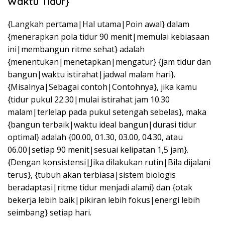
Waktu Tidur}
{Langkah pertama|Hal utama|Poin awal} dalam
{menerapkan pola tidur 90 menit|memulai kebiasaan
ini|membangun ritme sehat} adalah
{menentukan|menetapkan|mengatur} {jam tidur dan
bangun|waktu istirahat|jadwal malam hari}.
{Misalnya|Sebagai contoh|Contohnya}, jika kamu
{tidur pukul 22.30|mulai istirahat jam 10.30
malam|terlelap pada pukul setengah sebelas}, maka
{bangun terbaik|waktu ideal bangun|durasi tidur
optimal} adalah {00.00, 01.30, 03.00, 04.30, atau
06.00|setiap 90 menit|sesuai kelipatan 1,5 jam}.
{Dengan konsistensi|Jika dilakukan rutin|Bila dijalani
terus}, {tubuh akan terbiasa|sistem biologis
beradaptasi|ritme tidur menjadi alami} dan {otak
bekerja lebih baik|pikiran lebih fokus|energi lebih
seimbang} setiap hari.