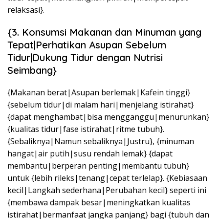
relaksasi}.
{3. Konsumsi Makanan dan Minuman yang
Tepat|Perhatikan Asupan Sebelum
Tidur|Dukung Tidur dengan Nutrisi
Seimbang}
{Makanan berat|Asupan berlemak|Kafein tinggi}
{sebelum tidur|di malam hari|menjelang istirahat}
{dapat menghambat|bisa mengganggu|menurunkan}
{kualitas tidur|fase istirahat|ritme tubuh}.
{Sebaliknya|Namun sebaliknya|Justru}, {minuman
hangat|air putih|susu rendah lemak} {dapat
membantu|berperan penting|membantu tubuh}
untuk {lebih rileks|tenang|cepat terlelap}. {Kebiasaan
kecil|Langkah sederhana|Perubahan kecil} seperti ini
{membawa dampak besar|meningkatkan kualitas
istirahat|bermanfaat jangka panjang} bagi {tubuh dan