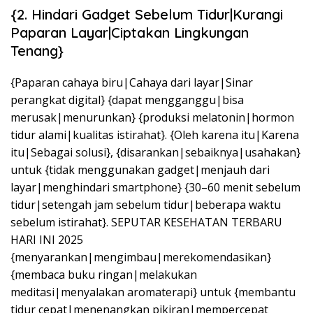
{2. Hindari Gadget Sebelum Tidur|Kurangi
Paparan Layar|Ciptakan Lingkungan
Tenang}
{Paparan cahaya biru|Cahaya dari layar|Sinar
perangkat digital} {dapat mengganggu|bisa
merusak|menurunkan} {produksi melatonin|hormon
tidur alami|kualitas istirahat}. {Oleh karena itu|Karena
itu|Sebagai solusi}, {disarankan|sebaiknya|usahakan}
untuk {tidak menggunakan gadget|menjauh dari
layar|menghindari smartphone} {30–60 menit sebelum
tidur|setengah jam sebelum tidur|beberapa waktu
sebelum istirahat}. SEPUTAR KESEHATAN TERBARU
HARI INI 2025
{menyarankan|mengimbau|merekomendasikan}
{membaca buku ringan|melakukan
meditasi|menyalakan aromaterapi} untuk {membantu
tidur cepat|menenangkan pikiran|mempercepat