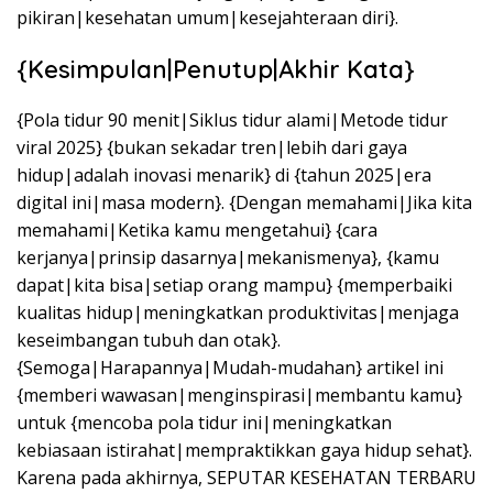
pikiran|kesehatan umum|kesejahteraan diri}.
{Kesimpulan|Penutup|Akhir Kata}
{Pola tidur 90 menit|Siklus tidur alami|Metode tidur
viral 2025} {bukan sekadar tren|lebih dari gaya
hidup|adalah inovasi menarik} di {tahun 2025|era
digital ini|masa modern}. {Dengan memahami|Jika kita
memahami|Ketika kamu mengetahui} {cara
kerjanya|prinsip dasarnya|mekanismenya}, {kamu
dapat|kita bisa|setiap orang mampu} {memperbaiki
kualitas hidup|meningkatkan produktivitas|menjaga
keseimbangan tubuh dan otak}.
{Semoga|Harapannya|Mudah-mudahan} artikel ini
{memberi wawasan|menginspirasi|membantu kamu}
untuk {mencoba pola tidur ini|meningkatkan
kebiasaan istirahat|mempraktikkan gaya hidup sehat}.
Karena pada akhirnya, SEPUTAR KESEHATAN TERBARU