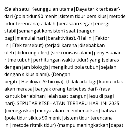
{Salah satu|Keunggulan utama|Daya tarik terbesar}
dari {pola tidur 90 menit|sistem tidur bersiklus|metode
tidur terencana} adalah {perasaan segar|energi
stabil|semangat konsisten} saat {bangun
pagi|memulai hari|beraktivitas}. {Hal ini|Faktor
ini|Efek tersebut} {terjadi karena|disebabkan
oleh|didorong oleh} {sinkronisasi alami|penyesuaian
ritme tubuh|perhitungan waktu tidur} yang {selaras
dengan jam biologis|mengikuti pola tubuh|sejalan
dengan siklus alami}. {Dengan
begitu|Hasilnya|Akhirnya}, {tidak ada lagi|kamu tidak
akan merasa|banyak orang terbebas dari} {rasa
kantuk berlebihan|lelah saat bangun|lesu di pagi
hari}. SEPUTAR KESEHATAN TERBARU HARI INI 2025
{menegaskan|menyatakan|membenarkan} bahwa
{pola tidur siklus 90 menit|sistem tidur terencana
ini|metode ritmik tidur} {mampu meningkatkan|dapat