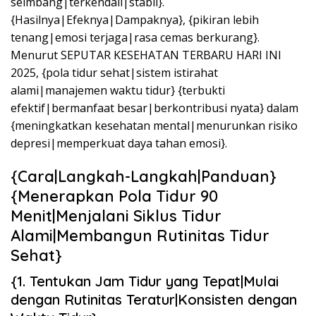
seimbang|terkendali|stabil}.
{Hasilnya|Efeknya|Dampaknya}, {pikiran lebih
tenang|emosi terjaga|rasa cemas berkurang}.
Menurut SEPUTAR KESEHATAN TERBARU HARI INI
2025, {pola tidur sehat|sistem istirahat
alami|manajemen waktu tidur} {terbukti
efektif|bermanfaat besar|berkontribusi nyata} dalam
{meningkatkan kesehatan mental|menurunkan risiko
depresi|memperkuat daya tahan emosi}.
{Cara|Langkah-Langkah|Panduan}
{Menerapkan Pola Tidur 90
Menit|Menjalani Siklus Tidur
Alami|Membangun Rutinitas Tidur
Sehat}
{1. Tentukan Jam Tidur yang Tepat|Mulai
dengan Rutinitas Teratur|Konsisten dengan