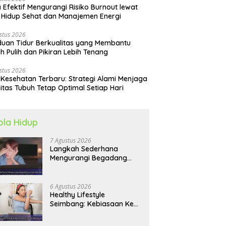
 Efektif Mengurangi Risiko Burnout lewat
 Hidup Sehat dan Manajemen Energi
stus 2026
uan Tidur Berkualitas yang Membantu
h Pulih dan Pikiran Lebih Tenang
stus 2026
 Kesehatan Terbaru: Strategi Alami Menjaga
itas Tubuh Tetap Optimal Setiap Hari
ola Hidup
7 Agustus 2026
Langkah Sederhana
Mengurangi Begadang
untuk Membangun Pola
Hidup Sehat Jangka
Panjang
6 Agustus 2026
Healthy Lifestyle
Seimbang: Kebiasaan Kecil
yang Membuat Energi
Harian Lebih Konsisten