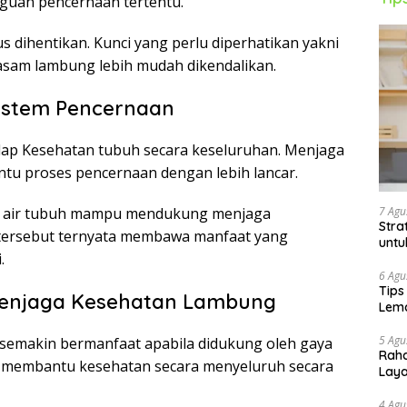
gguan pencernaan tertentu.
 dihentikan. Kunci yang perlu diperhatikan yakni
sam lambung lebih mudah dikendalikan.
Sistem Pencernaan
adap Kesehatan tubuh secara keseluruhan. Menjaga
tu proses pencernaan dengan lebih lancar.
7 Agu
n air tubuh mampu mendukung menjaga
Stra
f tersebut ternyata membawa manfaat yang
untu
.
6 Agu
Tips
Menjaga Kesehatan Lambung
Lema
5 Agu
 semakin bermanfaat apabila didukung oleh gaya
Raha
akan membantu kesehatan secara menyeluruh secara
Lay
4 Agu