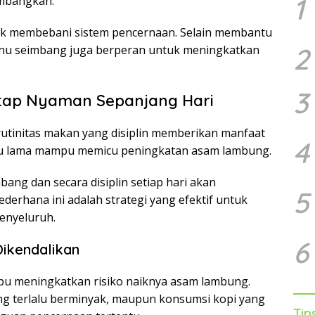
1
imbangkan.
dak membebani sistem pencernaan. Selain membantu
2
nu seimbang juga berperan untuk meningkatkan
3
tap Nyaman Sepanjang Hari
rutinitas makan yang disiplin memberikan manfaat
4
alu lama mampu memicu peningkatan asam lambung.
ng dan secara disiplin setiap hari akan
5
erhana ini adalah strategi yang efektif untuk
enyeluruh.
6
Dikendalikan
 meningkatkan risiko naiknya asam lambung.
g terlalu berminyak, maupun konsumsi kopi yang
Tip