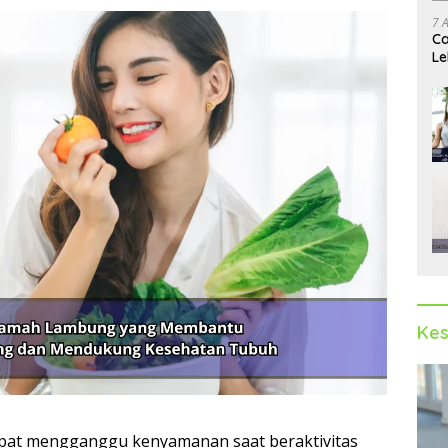
7 
Ca
Le
Ak
Kes
pat mengganggu kenyamanan saat beraktivitas