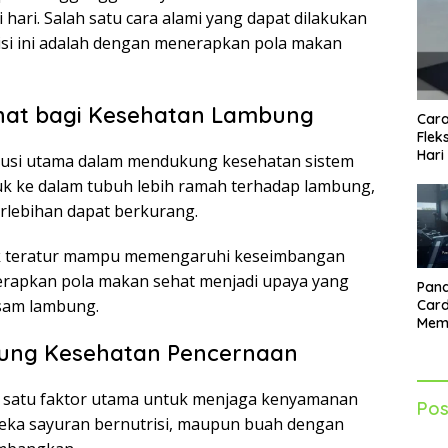
hari. Salah satu cara alami yang dapat dilakukan
i ini adalah dengan menerapkan pola makan
hat bagi Kesehatan Lambung
Cara
Flek
Hari
usi utama dalam mendukung kesehatan sistem
k ke dalam tubuh lebih ramah terhadap lambung,
rlebihan dapat berkurang.
idak teratur mampu memengaruhi keseimbangan
nerapkan pola makan sehat menjadi upaya yang
Pand
sam lambung.
Card
Mem
Lebi
ung Kesehatan Pencernaan
Seti
 satu faktor utama untuk menjaga kenyamanan
Pos
eka sayuran bernutrisi, maupun buah dengan