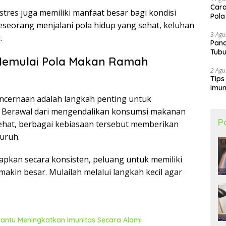
Cara
stres juga memiliki manfaat besar bagi kondisi
Pola
eseorang menjalani pola hidup yang sehat, keluhan
3 Agu
.
Pand
Tubu
Memulai Pola Makan Ramah
2 Agu
Tips
Imun
ncernaan adalah langkah penting untuk
 Berawal dari mengendalikan konsumsi makanan
P
sehat, berbagai kebiasaan tersebut memberikan
uruh.
rapkan secara konsisten, peluang untuk memiliki
akin besar. Mulailah melalui langkah kecil agar
ntu Meningkatkan Imunitas Secara Alami