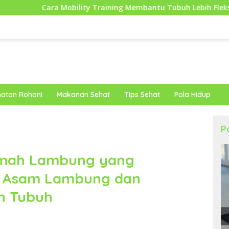
Mobility Training Membantu Tubuh Lebih Fleksibel dan Siap Men
atan Rohani
Makanan Sehat
Tips Sehat
Pola Hidup
P
amah Lambung yang
 Asam Lambung dan
n Tubuh