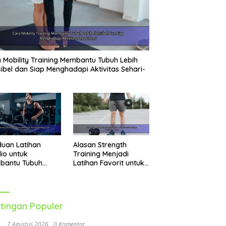
 Mobility Training Membantu Tubuh Lebih
sibel dan Siap Menghadapi Aktivitas Sehari-
uan Latihan
Alasan Strength
io untuk
Training Menjadi
bantu Tubuh
Latihan Favorit untuk
h Bugar dan Aktif
Menjaga Kesehatan
ap Hari
Tubuh
tingan Populer
7 Agustus 2026
0 Komentar