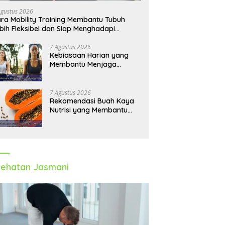
Agustus 2026
ra Mobility Training Membantu Tubuh
bih Fleksibel dan Siap Menghadapi
tivitas Sehari-Hari
7 Agustus 2026
Kebiasaan Harian yang
Membantu Menjaga
Emotional Wellness dan
Mengelola Perasaan Positif
7 Agustus 2026
Rekomendasi Buah Kaya
Nutrisi yang Membantu
Meningkatkan Imunitas
Secara Alami
ehatan Jasmani