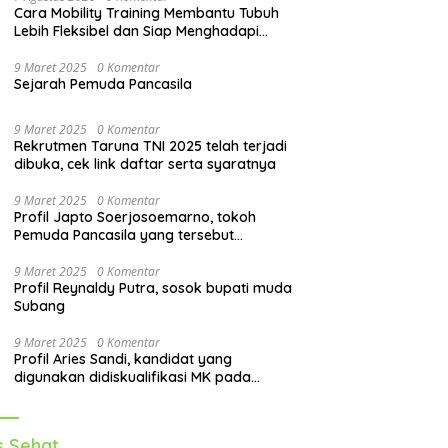
Cara Mobility Training Membantu Tubuh
Lebih Fleksibel dan Siap Menghadapi
Aktivitas Sehari-Hari
9 Maret 2025
0 Komentar
Sejarah Pemuda Pancasila
9 Maret 2025
0 Komentar
Rekrutmen Taruna TNI 2025 telah terjadi
dibuka, cek link daftar serta syaratnya
9 Maret 2025
0 Komentar
Profil Japto Soerjosoemarno, tokoh
Pemuda Pancasila yang tersebut
dipanggil KPK
9 Maret 2025
0 Komentar
Profil Reynaldy Putra, sosok bupati muda
Subang
9 Maret 2025
0 Komentar
Profil Aries Sandi, kandidat yang
digunakan didiskualifikasi MK pada
pilkada 2024
s Sehat