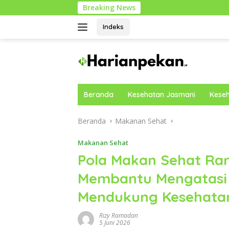
Langsung
Breaking News
Cara 
ke
konten
Indeks
Beranda
Kesehatan Jasmani
Keseh
Beranda
Makanan Sehat
Makanan Sehat
Pola Makan Sehat R
Membantu Mengatasi
Mendukung Kesehata
Rizy Ramadan
5 Juni 2026