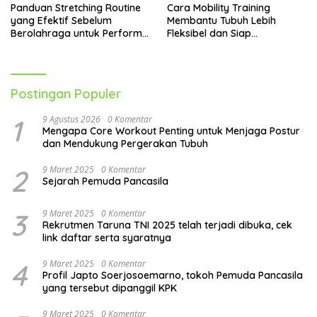
Panduan Stretching Routine
Cara Mobility Training
yang Efektif Sebelum
Membantu Tubuh Lebih
Berolahraga untuk Performa
Fleksibel dan Siap
Lebih Optimal
Menghadapi Aktivitas Sehari-
Hari
Postingan Populer
1
9 Agustus 2026
0 Komentar
Mengapa Core Workout Penting untuk Menjaga Postur
dan Mendukung Pergerakan Tubuh
2
9 Maret 2025
0 Komentar
Sejarah Pemuda Pancasila
3
9 Maret 2025
0 Komentar
Rekrutmen Taruna TNI 2025 telah terjadi dibuka, cek
link daftar serta syaratnya
4
9 Maret 2025
0 Komentar
Profil Japto Soerjosoemarno, tokoh Pemuda Pancasila
yang tersebut dipanggil KPK
9 Maret 2025
0 Komentar