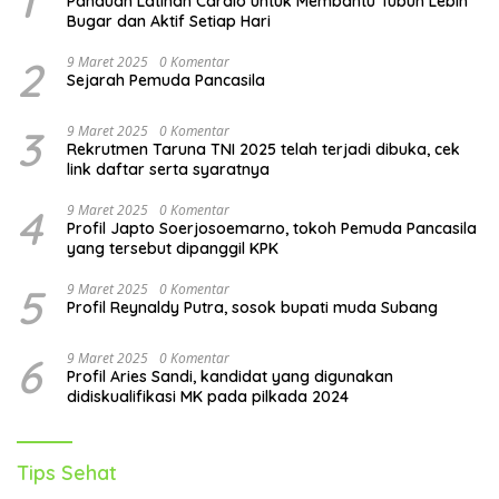
1
Panduan Latihan Cardio untuk Membantu Tubuh Lebih
Bugar dan Aktif Setiap Hari
2
9 Maret 2025
0 Komentar
Sejarah Pemuda Pancasila
3
9 Maret 2025
0 Komentar
Rekrutmen Taruna TNI 2025 telah terjadi dibuka, cek
link daftar serta syaratnya
4
9 Maret 2025
0 Komentar
Profil Japto Soerjosoemarno, tokoh Pemuda Pancasila
yang tersebut dipanggil KPK
5
9 Maret 2025
0 Komentar
Profil Reynaldy Putra, sosok bupati muda Subang
6
9 Maret 2025
0 Komentar
Profil Aries Sandi, kandidat yang digunakan
didiskualifikasi MK pada pilkada 2024
Tips Sehat