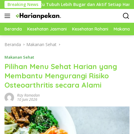
Langsung
embantu Tubuh Lebih Bugar dan Aktif Setiap Hari
Breaking News
Cara
ke
konten
Beranda
Kesehatan Jasmani
Kesehatan Rohani
Makanan 
Beranda
Makanan Sehat
Makanan Sehat
Pilihan Menu Sehat Harian yang
Membantu Mengurangi Risiko
Osteoarthritis secara Alami
Rizy Ramadan
10 Juni 2026