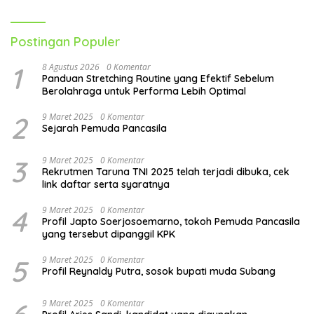
Hari
Postingan Populer
1
8 Agustus 2026
0 Komentar
Panduan Stretching Routine yang Efektif Sebelum
Berolahraga untuk Performa Lebih Optimal
2
9 Maret 2025
0 Komentar
Sejarah Pemuda Pancasila
3
9 Maret 2025
0 Komentar
Rekrutmen Taruna TNI 2025 telah terjadi dibuka, cek
link daftar serta syaratnya
4
9 Maret 2025
0 Komentar
Profil Japto Soerjosoemarno, tokoh Pemuda Pancasila
yang tersebut dipanggil KPK
5
9 Maret 2025
0 Komentar
Profil Reynaldy Putra, sosok bupati muda Subang
9 Maret 2025
0 Komentar