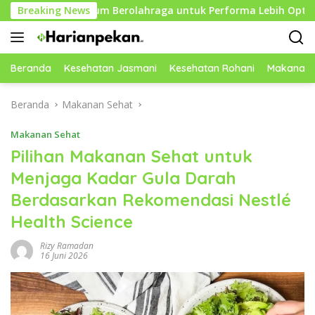
Langsung
 Sebelum Berolahraga untuk Performa Lebih Optimal
Breaking News
M
ke
konten
Beranda
Kesehatan Jasmani
Kesehatan Rohani
Makanan 
Beranda
Makanan Sehat
Makanan Sehat
Pilihan Makanan Sehat untuk
Menjaga Kadar Gula Darah
Berdasarkan Rekomendasi Nestlé
Health Science
Rizy Ramadan
16 Juni 2026