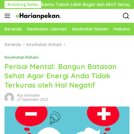
Langsung
ntuk Membantu Tubuh Lebih Bugar dan Aktif Setiap Hari
Breaking News
ke
konten
Beranda
Kesehatan Jasmani
Kesehatan Rohani
Makanan 
Beranda
Kesehatan Rohani
Kesehatan Rohani
Perisai Mental: Bangun Batasan
Sehat Agar Energi Anda Tidak
Terkuras oleh Hal Negatif
Rizy Ramadan
27 September 2025