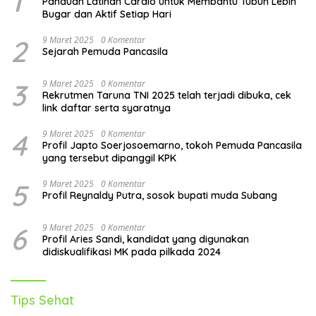
1
Panduan Latihan Cardio untuk Membantu Tubuh Lebih
Bugar dan Aktif Setiap Hari
2
9 Maret 2025
0 Komentar
Sejarah Pemuda Pancasila
3
9 Maret 2025
0 Komentar
Rekrutmen Taruna TNI 2025 telah terjadi dibuka, cek
link daftar serta syaratnya
4
9 Maret 2025
0 Komentar
Profil Japto Soerjosoemarno, tokoh Pemuda Pancasila
yang tersebut dipanggil KPK
5
9 Maret 2025
0 Komentar
Profil Reynaldy Putra, sosok bupati muda Subang
6
9 Maret 2025
0 Komentar
Profil Aries Sandi, kandidat yang digunakan
didiskualifikasi MK pada pilkada 2024
Tips Sehat