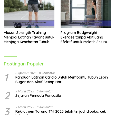
Alasan Strength Training
Program Bodyweight
Menjadi Latihan Favorit untuk
Exercise tanpa Alat yang
Menjaga Kesehatan Tubuh
Efektif untuk Melatih Seluruh
Tubuh
Postingan Populer
1
6 Agustus 2026
0 Komentar
Panduan Latihan Cardio untuk Membantu Tubuh Lebih
Bugar dan Aktif Setiap Hari
2
9 Maret 2025
0 Komentar
Sejarah Pemuda Pancasila
3
9 Maret 2025
0 Komentar
Rekrutmen Taruna TNI 2025 telah terjadi dibuka, cek