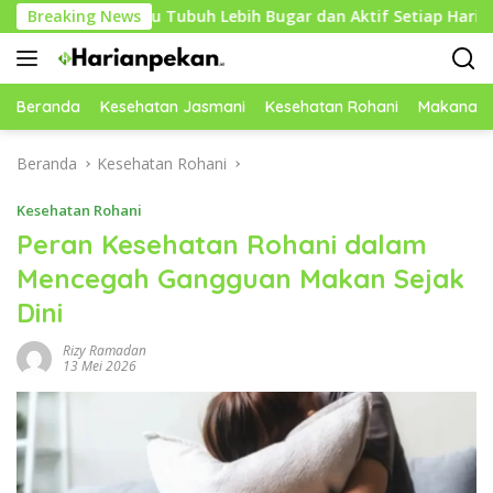
Langsung
mbantu Tubuh Lebih Bugar dan Aktif Setiap Hari
Breaking News
Cara 
ke
konten
Beranda
Kesehatan Jasmani
Kesehatan Rohani
Makanan 
Beranda
Kesehatan Rohani
Kesehatan Rohani
Peran Kesehatan Rohani dalam
Mencegah Gangguan Makan Sejak
Dini
Rizy Ramadan
13 Mei 2026