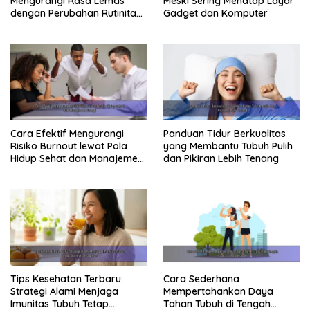
Mengurangi Rasa Lemas
Meski Sering Menatap Layar
dengan Perubahan Rutinitas
Gadget dan Komputer
Harian
Cara Efektif Mengurangi
Panduan Tidur Berkualitas
Risiko Burnout lewat Pola
yang Membantu Tubuh Pulih
Hidup Sehat dan Manajemen
dan Pikiran Lebih Tenang
Energi
Tips Kesehatan Terbaru:
Cara Sederhana
Strategi Alami Menjaga
Mempertahankan Daya
Imunitas Tubuh Tetap
Tahan Tubuh di Tengah