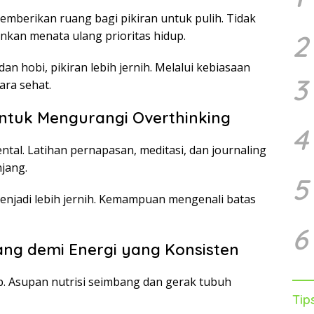
memberikan ruang bagi pikiran untuk pulih. Tidak
kan menata ulang prioritas hidup.
2
dan hobi, pikiran lebih jernih. Melalui kebiasaan
3
ara sehat.
ntuk Mengurangi Overthinking
4
al. Latihan pernapasan, meditasi, dan journaling
jang.
5
 menjadi lebih jernih. Kemampuan mengenali batas
6
ng demi Energi yang Konsisten
up. Asupan nutrisi seimbang dan gerak tubuh
Tip