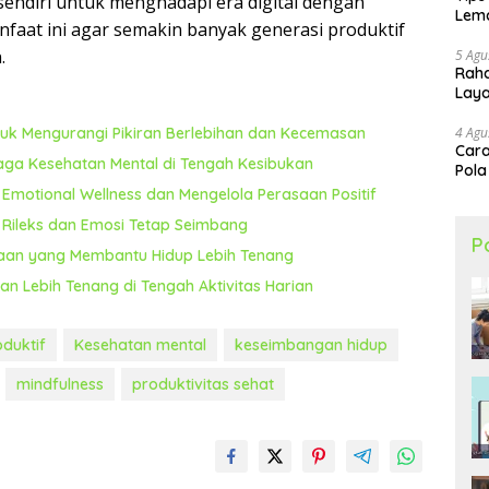
sendiri untuk menghadapi era digital dengan
Lema
nfaat ini agar semakin banyak generasi produktif
.
5 Agu
Raha
Lay
4 Agu
untuk Mengurangi Pikiran Berlebihan dan Kecemasan
Cara
jaga Kesehatan Mental di Tengah Kesibukan
Pola
motional Wellness dan Mengelola Perasaan Positif
h Rileks dan Emosi Tetap Seimbang
P
saan yang Membantu Hidup Lebih Tenang
n Lebih Tenang di Tengah Aktivitas Harian
oduktif
Kesehatan mental
keseimbangan hidup
mindfulness
produktivitas sehat