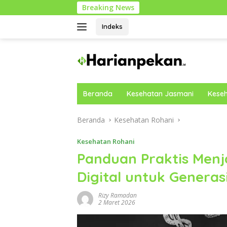
Langsung
Breaking News
Mengapa Co
ke
konten
Indeks
Beranda
Kesehatan Jasmani
Keseh
Beranda
Kesehatan Rohani
Kesehatan Rohani
Panduan Praktis Menj
Digital untuk Generas
Rizy Ramadan
2 Maret 2026