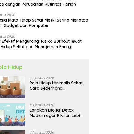
s dengan Perubahan Rutinitas Harian
stus 2026
sia Mata Tetap Sehat Meski Sering Menatap
ar Gadget dan Komputer
stus 2026
 Efektif Mengurangi Risiko Burnout lewat
 Hidup Sehat dan Manajemen Energi
ola Hidup
9 Agustus 2026
Pola Hidup Minimalis Sehat:
Cara Sederhana
Menciptakan
Keseimbangan Energi dan
Kualitas Hidup
8 Agustus 2026
Langkah Digital Detox
Modern agar Pikiran Lebih
Tenang dan Kondisi Fisik
Tetap Prima
7 Agustus 2026