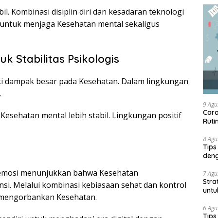
abil. Kombinasi disiplin diri dan kesadaran teknologi
ntuk menjaga Kesehatan mental sekaligus
k Stabilitas Psikologis
ki dampak besar pada Kesehatan. Dalam lingkungan
.
9 Agu
Cara
Kesehatan mental lebih stabil. Lingkungan positif
Ruti
8 Agu
Tips
deng
 emosi menunjukkan bahwa Kesehatan
7 Agu
Stra
i. Melalui kombinasi kebiasaan sehat dan kontrol
untu
a mengorbankan Kesehatan.
6 Agu
Tips