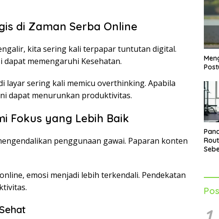
gis di Zaman Serba Online
alir, kita sering kali terpapar tuntutan digital.
Meng
asi dapat memengaruhi Kesehatan.
Post
 layar sering kali memicu overthinking. Apabila
 ini dapat menurunkan produktivitas.
i Fokus yang Lebih Baik
Pand
i mengendalikan penggunaan gawai. Paparan konten
Rout
Seb
untu
Opti
nline, emosi menjadi lebih terkendali. Pendekatan
ivitas.
Pos
 Sehat
1