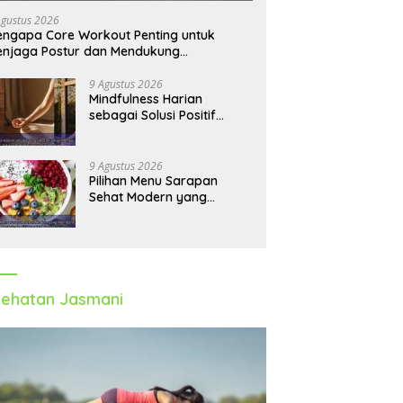
Agustus 2026
ngapa Core Workout Penting untuk
njaga Postur dan Mendukung
rgerakan Tubuh
9 Agustus 2026
Mindfulness Harian
sebagai Solusi Positif
untuk Mengurangi Pikiran
Berlebihan dan
Kecemasan
9 Agustus 2026
Pilihan Menu Sarapan
Sehat Modern yang
Membantu Meningkatkan
Fokus dan Produktivitas
ehatan Jasmani