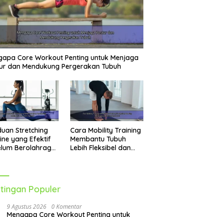
apa Core Workout Penting untuk Menjaga
ur dan Mendukung Pergerakan Tubuh
uan Stretching
Cara Mobility Training
ine yang Efektif
Membantu Tubuh
elum Berolahraga
Lebih Fleksibel dan
k Performa Lebih
Siap Menghadapi
mal
Aktivitas Sehari-Hari
tingan Populer
9 Agustus 2026
0 Komentar
Mengapa Core Workout Penting untuk