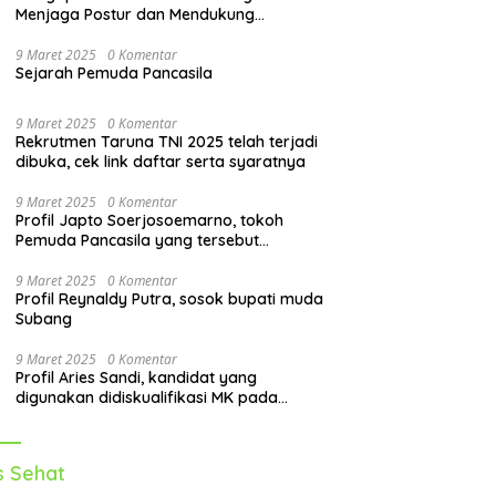
Menjaga Postur dan Mendukung
Pergerakan Tubuh
9 Maret 2025
0 Komentar
Sejarah Pemuda Pancasila
9 Maret 2025
0 Komentar
Rekrutmen Taruna TNI 2025 telah terjadi
dibuka, cek link daftar serta syaratnya
9 Maret 2025
0 Komentar
Profil Japto Soerjosoemarno, tokoh
Pemuda Pancasila yang tersebut
dipanggil KPK
9 Maret 2025
0 Komentar
Profil Reynaldy Putra, sosok bupati muda
Subang
9 Maret 2025
0 Komentar
Profil Aries Sandi, kandidat yang
digunakan didiskualifikasi MK pada
pilkada 2024
s Sehat