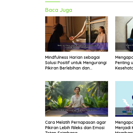
Baca Juga
Mindfulness Harian sebagai
Mengapa 
Solusi Positif untuk Mengurangi
Penting 
Pikiran Berlebihan dan
Kesehata
Kecemasan
Kesibuk
Cara Melatih Pernapasan agar
Mengapa 
Pikiran Lebih Rileks dan Emosi
Menjadi 
Tetap Seimbang
Membant