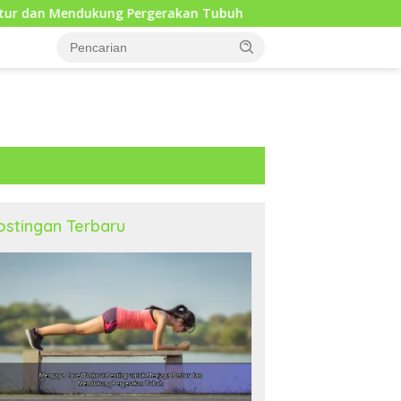
rgerakan Tubuh
Mindfulness Harian sebagai Solusi Pos
ostingan Terbaru