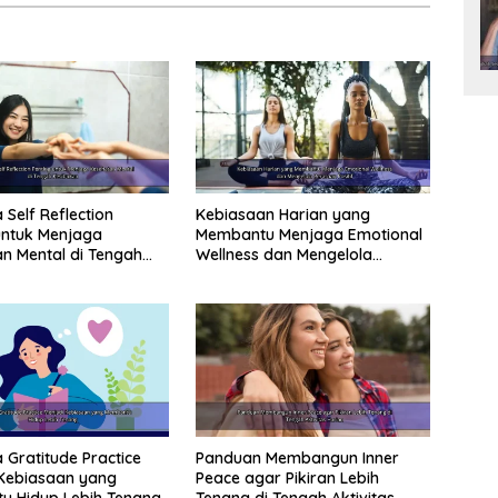
Self Reflection
Kebiasaan Harian yang
untuk Menjaga
Membantu Menjaga Emotional
n Mental di Tengah
Wellness dan Mengelola
an
Perasaan Positif
Gratitude Practice
Panduan Membangun Inner
Kebiasaan yang
Peace agar Pikiran Lebih
u Hidup Lebih Tenang
Tenang di Tengah Aktivitas