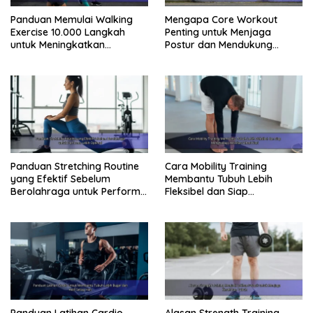
Panduan Memulai Walking
Mengapa Core Workout
Exercise 10.000 Langkah
Penting untuk Menjaga
untuk Meningkatkan
Postur dan Mendukung
Kebugaran Tubuh
Pergerakan Tubuh
Panduan Stretching Routine
Cara Mobility Training
yang Efektif Sebelum
Membantu Tubuh Lebih
Berolahraga untuk Performa
Fleksibel dan Siap
Lebih Optimal
Menghadapi Aktivitas Sehari-
Hari
Panduan Latihan Cardio
Alasan Strength Training