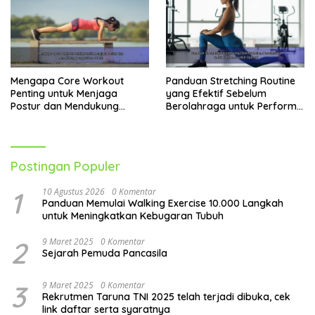
Mengapa Core Workout
Panduan Stretching Routine
Penting untuk Menjaga
yang Efektif Sebelum
Postur dan Mendukung
Berolahraga untuk Performa
Pergerakan Tubuh
Lebih Optimal
Postingan Populer
1
10 Agustus 2026
0 Komentar
Panduan Memulai Walking Exercise 10.000 Langkah
untuk Meningkatkan Kebugaran Tubuh
2
9 Maret 2025
0 Komentar
Sejarah Pemuda Pancasila
3
9 Maret 2025
0 Komentar
Rekrutmen Taruna TNI 2025 telah terjadi dibuka, cek
link daftar serta syaratnya