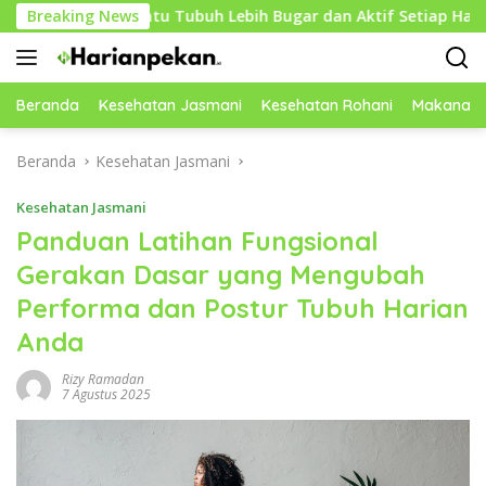
Langsung
embantu Tubuh Lebih Bugar dan Aktif Setiap Hari
Breaking News
Car
ke
konten
Beranda
Kesehatan Jasmani
Kesehatan Rohani
Makanan 
Beranda
Kesehatan Jasmani
Kesehatan Jasmani
Panduan Latihan Fungsional
Gerakan Dasar yang Mengubah
Performa dan Postur Tubuh Harian
Anda
Rizy Ramadan
7 Agustus 2025