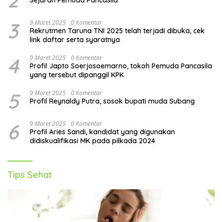
2
Sejarah Pemuda Pancasila
3
9 Maret 2025
0 Komentar
Rekrutmen Taruna TNI 2025 telah terjadi dibuka, cek
link daftar serta syaratnya
4
9 Maret 2025
0 Komentar
Profil Japto Soerjosoemarno, tokoh Pemuda Pancasila
yang tersebut dipanggil KPK
5
9 Maret 2025
0 Komentar
Profil Reynaldy Putra, sosok bupati muda Subang
6
9 Maret 2025
0 Komentar
Profil Aries Sandi, kandidat yang digunakan
didiskualifikasi MK pada pilkada 2024
Tips Sehat