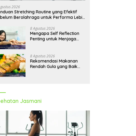
Agustus 2026
nduan Stretching Routine yang Efektif
belum Berolahraga untuk Performa Lebih
timal
8 Agustus 2026
Mengapa Self Reflection
Penting untuk Menjaga
Kesehatan Mental di
Tengah Kesibukan
8 Agustus 2026
Rekomendasi Makanan
Rendah Gula yang Baik
untuk Menjaga Energi dan
Kebugaran Tubuh
ehatan Jasmani