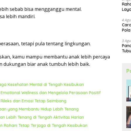
Raha
rlebih sebab bisa mengganggu mental.
Lay
a lebih mandiri.
4 Agu
Cara
Pola
3 Agu
erasaan, tetapi pula tentang lingkungan.
Pand
Tubu
askan, kamu mampu membantu anak lebih percaya
n dukungan biar anak tumbuh lebih baik.
P
jaga Kesehatan Mental di Tengah Kesibukan
motional Wellness dan Mengelola Perasaan Positif
h Rileks dan Emosi Tetap Seimbang
saan yang Membantu Hidup Lebih Tenang
n Lebih Tenang di Tengah Aktivitas Harian
n Rohani Tetap Terjaga di Tengah Kesibukan