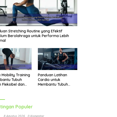
uan Stretching Routine yang Efektif
lum Berolahraga untuk Performa Lebih
mal
 Mobility Training
Panduan Latihan
bantu Tubuh
Cardio untuk
h Fleksibel dan
Membantu Tubuh
p Menghadapi
Lebih Bugar dan Aktif
vitas Sehari-Hari
Setiap Hari
tingan Populer
8 Agustus 2026
0 Komentar