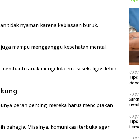
an tidak nyaman karena kebiasaan buruk.
at juga mampu mengganggu kesehatan mental.
 membantu anak mengelola emosi sekaligus lebih
8 Agu
Tips
deng
ukung
7 Agu
Stra
punya peran penting. mereka harus menciptakan
untu
6 Agu
Tips
ih bahagia. Misalnya, komunikasi terbuka agar
Lema
5 Agu