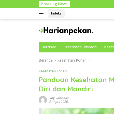
Langsung
Breaking News
Panduan 
ke
konten
Indeks
Beranda
Kesehatan Jasmani
Keseh
Beranda
Kesehatan Rohani
Kesehatan Rohani
Panduan Kesehatan M
Diri dan Mandiri
Rizy Ramadan
21 April 2026