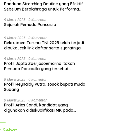
Panduan Stretching Routine yang Efektif
Sebelum Berolahraga untuk Performa
Lebih Optimal
9 Maret 2025
0 Komentar
Sejarah Pemuda Pancasila
9 Maret 2025
0 Komentar
Rekrutmen Taruna TNI 2025 telah terjadi
dibuka, cek link daftar serta syaratnya
9 Maret 2025
0 Komentar
Profil Japto Soerjosoemarno, tokoh
Pemuda Pancasila yang tersebut
dipanggil KPK
9 Maret 2025
0 Komentar
Profil Reynaldy Putra, sosok bupati muda
Subang
9 Maret 2025
0 Komentar
Profil Aries Sandi, kandidat yang
digunakan didiskualifikasi MK pada
pilkada 2024
s Sehat