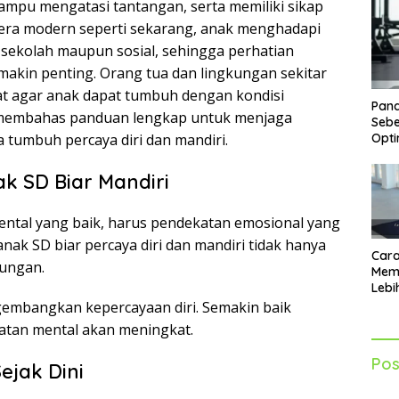
ampu mengatasi tantangan, serta memiliki sikap
Di era modern seperti sekarang, anak menghadapi
 sekolah maupun sosial, sehingga perhatian
akin penting. Orang tua dan lingkungan sekitar
t agar anak dapat tumbuh dengan kondisi
Pand
an membahas panduan lengkap untuk menjaga
Sebe
Opti
tumbuh percaya diri dan mandiri.
k SD Biar Mandiri
ental yang baik, harus pendekatan emosional yang
ak SD biar percaya diri dan mandiri tidak hanya
Cara
kungan.
Mem
Lebi
Sia
embangkan kepercayaan diri. Semakin baik
Akti
atan mental akan meningkat.
Pos
ejak Dini