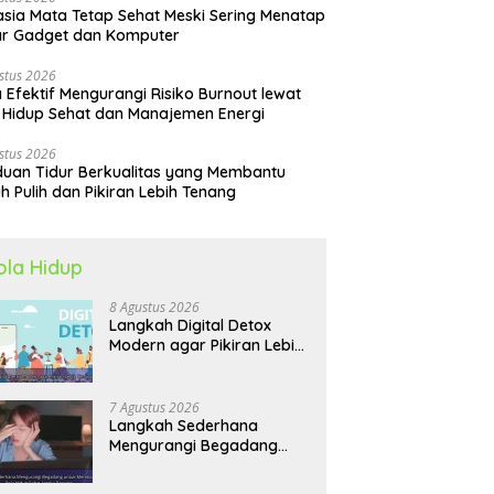
sia Mata Tetap Sehat Meski Sering Menatap
ar Gadget dan Komputer
stus 2026
 Efektif Mengurangi Risiko Burnout lewat
 Hidup Sehat dan Manajemen Energi
stus 2026
uan Tidur Berkualitas yang Membantu
h Pulih dan Pikiran Lebih Tenang
ola Hidup
8 Agustus 2026
Langkah Digital Detox
Modern agar Pikiran Lebih
Tenang dan Kondisi Fisik
Tetap Prima
7 Agustus 2026
Langkah Sederhana
Mengurangi Begadang
untuk Membangun Pola
Hidup Sehat Jangka