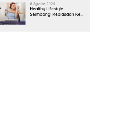
Panjang
6 Agustus 2026
Healthy Lifestyle
Seimbang: Kebiasaan Kecil
yang Membuat Energi
Harian Lebih Konsisten