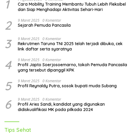
1
Cara Mobility Training Membantu Tubuh Lebih Fleksibel
dan Siap Menghadapi Aktivitas Sehari-Hari
2
9 Maret 2025
0 Komentar
Sejarah Pemuda Pancasila
3
9 Maret 2025
0 Komentar
Rekrutmen Taruna TNI 2025 telah terjadi dibuka, cek
link daftar serta syaratnya
4
9 Maret 2025
0 Komentar
Profil Japto Soerjosoemarno, tokoh Pemuda Pancasila
yang tersebut dipanggil KPK
5
9 Maret 2025
0 Komentar
Profil Reynaldy Putra, sosok bupati muda Subang
6
9 Maret 2025
0 Komentar
Profil Aries Sandi, kandidat yang digunakan
didiskualifikasi MK pada pilkada 2024
Tips Sehat