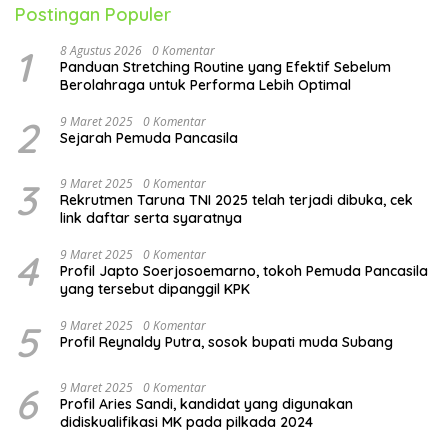
Postingan Populer
1
8 Agustus 2026
0 Komentar
Panduan Stretching Routine yang Efektif Sebelum
Berolahraga untuk Performa Lebih Optimal
2
9 Maret 2025
0 Komentar
Sejarah Pemuda Pancasila
3
9 Maret 2025
0 Komentar
Rekrutmen Taruna TNI 2025 telah terjadi dibuka, cek
link daftar serta syaratnya
4
9 Maret 2025
0 Komentar
Profil Japto Soerjosoemarno, tokoh Pemuda Pancasila
yang tersebut dipanggil KPK
5
9 Maret 2025
0 Komentar
Profil Reynaldy Putra, sosok bupati muda Subang
6
9 Maret 2025
0 Komentar
Profil Aries Sandi, kandidat yang digunakan
didiskualifikasi MK pada pilkada 2024