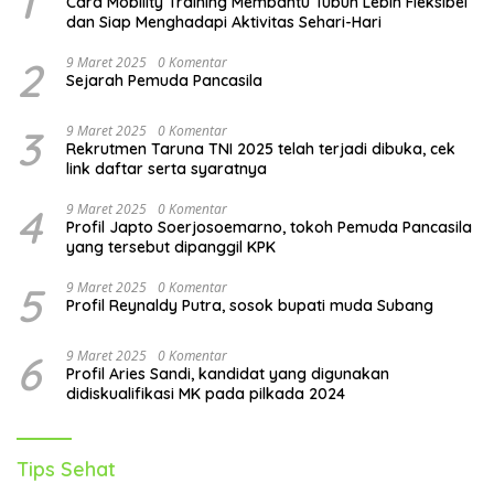
1
Cara Mobility Training Membantu Tubuh Lebih Fleksibel
dan Siap Menghadapi Aktivitas Sehari-Hari
2
9 Maret 2025
0 Komentar
Sejarah Pemuda Pancasila
3
9 Maret 2025
0 Komentar
Rekrutmen Taruna TNI 2025 telah terjadi dibuka, cek
link daftar serta syaratnya
4
9 Maret 2025
0 Komentar
Profil Japto Soerjosoemarno, tokoh Pemuda Pancasila
yang tersebut dipanggil KPK
5
9 Maret 2025
0 Komentar
Profil Reynaldy Putra, sosok bupati muda Subang
6
9 Maret 2025
0 Komentar
Profil Aries Sandi, kandidat yang digunakan
didiskualifikasi MK pada pilkada 2024
Tips Sehat