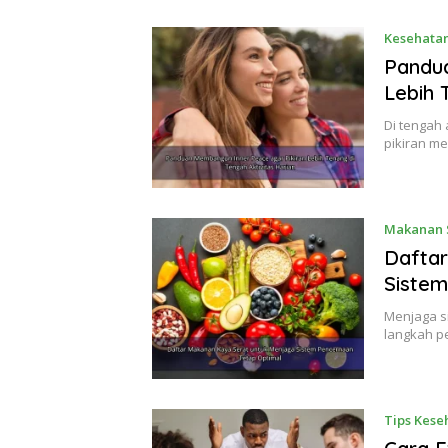
Kesehatan
Pandua
Lebih 
Di tengah
pikiran m
Makanan 
Daftar
Sistem
Menjaga s
langkah p
Tips Kese