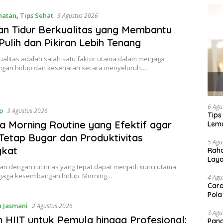
hatan
,
Tips Sehat
3 Agustus 2026
n Tidur Berkualitas yang Membantu
Pulih dan Pikiran Lebih Tenang
ualitas adalah salah satu faktor utama dalam menjaga
gan hidup dan kesehatan secara menyeluruh….
6 Agu
p
3 Agustus 2026
Tips
a Morning Routine yang Efektif agar
Lema
Tetap Bugar dan Produktivitas
5 Agu
gkat
Raha
Lay
ri dengan rutinitas yang tepat dapat menjadi kunci utama
jaga keseimbangan hidup. Morning…
4 Agu
Cara
Pola
 Jasmani
2 Agustus 2026
3 Agu
n HIIT untuk Pemula hingga Profesional:
Pand