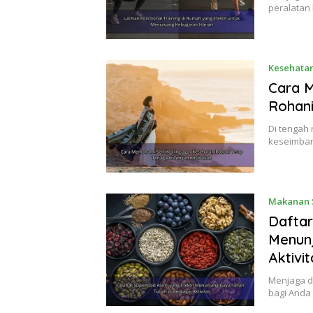
peralatan 
Kesehatan
Cara M
Rohani
Di tengah 
keseimban
Makanan 
Daftar
Menunj
Aktivit
Menjaga d
bagi Anda 