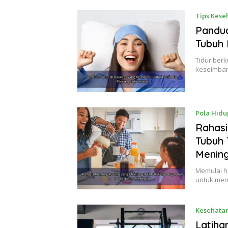
Tips Kese
Pandua
Tubuh 
Tidur berk
keseimban
Pola Hidu
Rahasi
Tubuh 
Menin
Memulai ha
untuk men
Kesehatan
Latiha