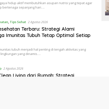
 gaya hidup aktif membutuhkan asupan nutrisi yang tepat agar
ap bertenaga sepanjang hari….
hatan
,
Tips Sehat
2 Agustus 2026
esehatan Terbaru: Strategi Alami
a Imunitas Tubuh Tetap Optimal Setiap
unitas tubuh menjadi hal penting di tengah aktivitas yang
 lingkungan yang dinamis….
p
2 Agustus 2026
Clean Living dari Rumah: Strategi
ntuk Gaya Hidup Sehat Tanpa
ahan Ekstrem
aya hidup sehat tidak selalu harus dilakukan dengan
besar yang sulit dijalani. Justru,…