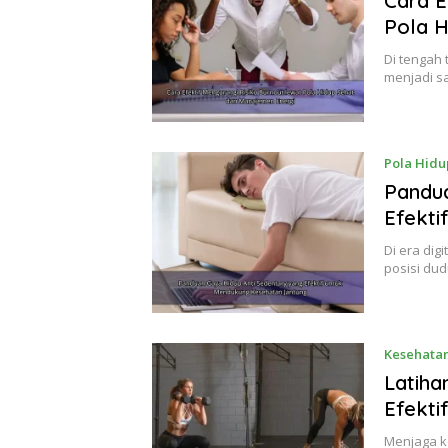
Cara E
Pola H
Di tengah 
menjadi s
Pola Hidu
Pandua
Efekti
Di era di
posisi du
Kesehatan
Latiha
Efekti
Menjaga k