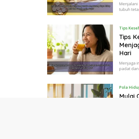
Menjalani
tubuh tet
Tips Kese
Tips K
Menjag
Hari
Menjaga im
padat dan
Pola Hidu
Mulai 
Membe
Perub
Memulai g
perubahan 