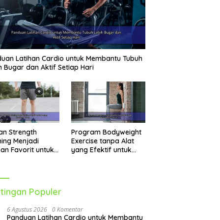
uan Latihan Cardio untuk Membantu Tubuh
h Bugar dan Aktif Setiap Hari
an Strength
Program Bodyweight
ning Menjadi
Exercise tanpa Alat
han Favorit untuk
yang Efektif untuk
jaga Kesehatan
Melatih Seluruh Tubuh
uh
tingan Populer
6 Agustus 2026
0 Komentar
Panduan Latihan Cardio untuk Membantu