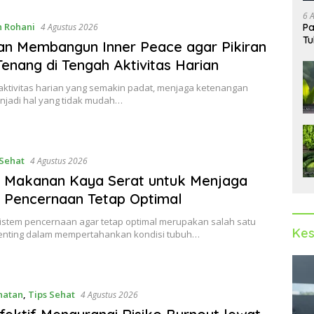
6 
 Rohani
Pa
4 Agustus 2026
Tu
n Membangun Inner Peace agar Pikiran
Tenang di Tengah Aktivitas Harian
 aktivitas harian yang semakin padat, menjaga ketenangan
enjadi hal yang tidak mudah…
Sehat
4 Agustus 2026
 Makanan Kaya Serat untuk Menjaga
 Pencernaan Tetap Optimal
istem pencernaan agar tetap optimal merupakan salah satu
Kes
enting dalam mempertahankan kondisi tubuh…
hatan
,
Tips Sehat
4 Agustus 2026