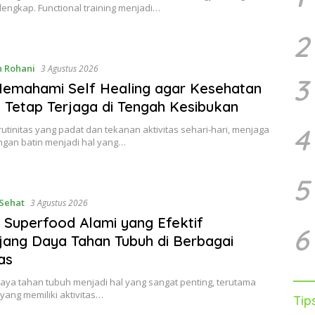
lengkap. Functional training menjadi…
2
 Rohani
3 Agustus 2026
3
emahami Self Healing agar Kesehatan
 Tetap Terjaga di Tengah Kesibukan
4
rutinitas yang padat dan tekanan aktivitas sehari-hari, menjaga
gan batin menjadi hal yang…
5
Sehat
3 Agustus 2026
 Superfood Alami yang Efektif
6
ang Daya Tahan Tubuh di Berbagai
as
aya tahan tubuh menjadi hal yang sangat penting, terutama
yang memiliki aktivitas…
Tip