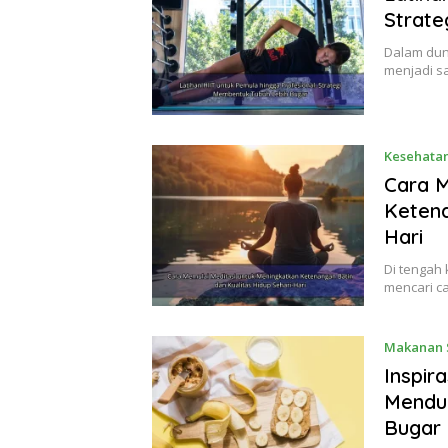
Strate
Dalam duni
menjadi s
Kesehatan
Cara M
Ketena
Hari
Di tengah
mencari c
Makanan 
Inspir
Menduk
Bugar