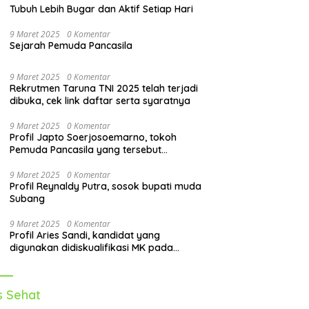
Tubuh Lebih Bugar dan Aktif Setiap Hari
9 Maret 2025
0 Komentar
Sejarah Pemuda Pancasila
9 Maret 2025
0 Komentar
Rekrutmen Taruna TNI 2025 telah terjadi
dibuka, cek link daftar serta syaratnya
9 Maret 2025
0 Komentar
Profil Japto Soerjosoemarno, tokoh
Pemuda Pancasila yang tersebut
dipanggil KPK
9 Maret 2025
0 Komentar
Profil Reynaldy Putra, sosok bupati muda
Subang
9 Maret 2025
0 Komentar
Profil Aries Sandi, kandidat yang
digunakan didiskualifikasi MK pada
pilkada 2024
s Sehat