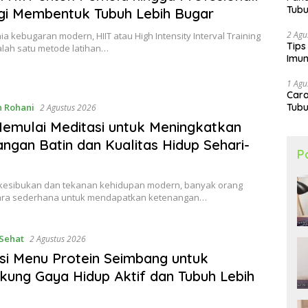
Tubu
gi Membentuk Tubuh Lebih Bugar
2 Agu
a kebugaran modern, HIIT atau High Intensity Interval Training
Tips
alah satu metode latihan…
Imun
1 Agu
Car
 Rohani
Tubu
2 Agustus 2026
emulai Meditasi untuk Meningkatkan
ngan Batin dan Kualitas Hidup Sehari-
P
 kesibukan dan tekanan kehidupan modern, banyak orang
ara sederhana untuk mendapatkan ketenangan…
Sehat
2 Agustus 2026
asi Menu Protein Seimbang untuk
ung Gaya Hidup Aktif dan Tubuh Lebih