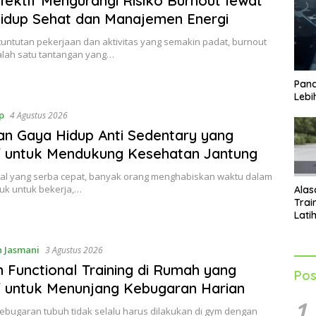
fektif Mengurangi Risiko Burnout lewat
idup Sehat dan Manajemen Energi
tuntutan pekerjaan dan aktivitas yang semakin padat, burnout
alah satu tantangan yang…
Pand
Lebi
p
4 Agustus 2026
n Gaya Hidup Anti Sedentary yang
f untuk Mendukung Kesehatan Jantung
gital yang serba cepat, banyak orang menghabiskan waktu dalam
duk untuk bekerja,…
Alas
Trai
Lati
Men
Tub
 Jasmani
3 Agustus 2026
n Functional Training di Rumah yang
Pos
f untuk Menunjang Kebugaran Harian
1
ebugaran tubuh tidak selalu harus dilakukan di gym dengan