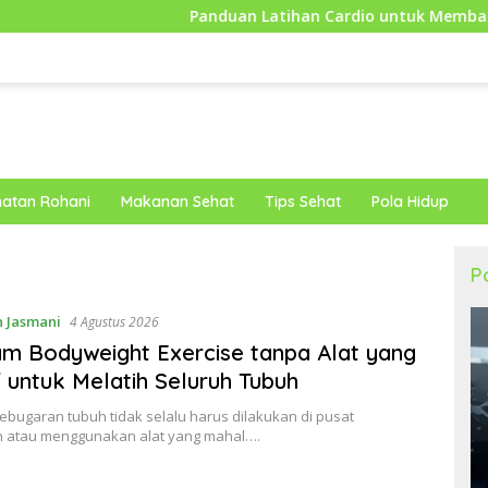
Panduan Latihan Cardio untuk Membantu Tubuh Lebih Bu
atan Rohani
Makanan Sehat
Tips Sehat
Pola Hidup
P
 Jasmani
4 Agustus 2026
m Bodyweight Exercise tanpa Alat yang
f untuk Melatih Seluruh Tubuh
bugaran tubuh tidak selalu harus dilakukan di pusat
 atau menggunakan alat yang mahal….