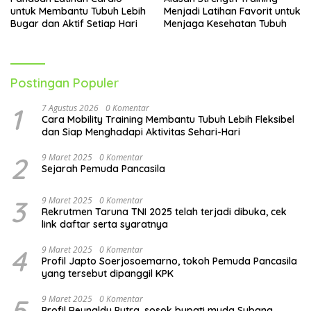
untuk Membantu Tubuh Lebih
Menjadi Latihan Favorit untuk
Bugar dan Aktif Setiap Hari
Menjaga Kesehatan Tubuh
Postingan Populer
1
7 Agustus 2026
0 Komentar
Cara Mobility Training Membantu Tubuh Lebih Fleksibel
dan Siap Menghadapi Aktivitas Sehari-Hari
2
9 Maret 2025
0 Komentar
Sejarah Pemuda Pancasila
3
9 Maret 2025
0 Komentar
Rekrutmen Taruna TNI 2025 telah terjadi dibuka, cek
link daftar serta syaratnya
4
9 Maret 2025
0 Komentar
Profil Japto Soerjosoemarno, tokoh Pemuda Pancasila
yang tersebut dipanggil KPK
5
9 Maret 2025
0 Komentar
Profil Reynaldy Putra, sosok bupati muda Subang