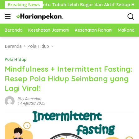
Langsung
 Membantu Tubuh Lebih Bugar dan Aktif Setiap Hari
Breaking News
C
ke
konten
Beranda
Kesehatan Jasmani
Kesehatan Rohani
Makanan 
Beranda
Pola Hidup
Pola Hidup
Mindfulness + Intermittent Fasting:
Resep Pola Hidup Seimbang yang
Lagi Viral!
Rizy Ramadan
14 Agustus 2025