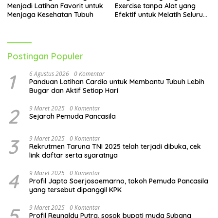
Menjadi Latihan Favorit untuk
Exercise tanpa Alat yang
Menjaga Kesehatan Tubuh
Efektif untuk Melatih Seluruh
Tubuh
Postingan Populer
1
6 Agustus 2026
0 Komentar
Panduan Latihan Cardio untuk Membantu Tubuh Lebih
Bugar dan Aktif Setiap Hari
2
9 Maret 2025
0 Komentar
Sejarah Pemuda Pancasila
3
9 Maret 2025
0 Komentar
Rekrutmen Taruna TNI 2025 telah terjadi dibuka, cek
link daftar serta syaratnya
4
9 Maret 2025
0 Komentar
Profil Japto Soerjosoemarno, tokoh Pemuda Pancasila
yang tersebut dipanggil KPK
5
9 Maret 2025
0 Komentar
Profil Reynaldy Putra, sosok bupati muda Subang