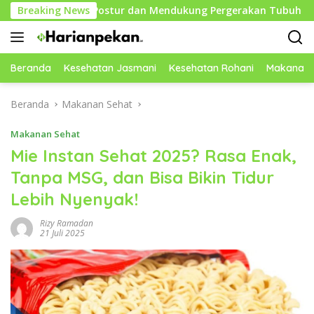
Langsung
jaga Postur dan Mendukung Pergerakan Tubuh
Breaking News
Mindful
ke
konten
Beranda
Kesehatan Jasmani
Kesehatan Rohani
Makanan 
Beranda
Makanan Sehat
Makanan Sehat
Mie Instan Sehat 2025? Rasa Enak,
Tanpa MSG, dan Bisa Bikin Tidur
Lebih Nyenyak!
Rizy Ramadan
21 Juli 2025