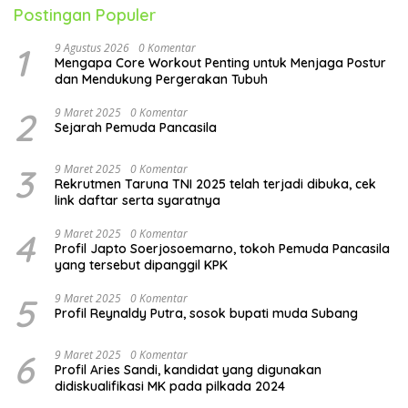
Postingan Populer
1
9 Agustus 2026
0 Komentar
Mengapa Core Workout Penting untuk Menjaga Postur
dan Mendukung Pergerakan Tubuh
2
9 Maret 2025
0 Komentar
Sejarah Pemuda Pancasila
3
9 Maret 2025
0 Komentar
Rekrutmen Taruna TNI 2025 telah terjadi dibuka, cek
link daftar serta syaratnya
4
9 Maret 2025
0 Komentar
Profil Japto Soerjosoemarno, tokoh Pemuda Pancasila
yang tersebut dipanggil KPK
5
9 Maret 2025
0 Komentar
Profil Reynaldy Putra, sosok bupati muda Subang
6
9 Maret 2025
0 Komentar
Profil Aries Sandi, kandidat yang digunakan
didiskualifikasi MK pada pilkada 2024