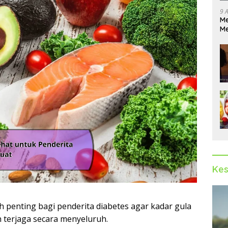
9 
Me
Me
Pe
Kes
penting bagi penderita diabetes agar kadar gula
h terjaga secara menyeluruh.