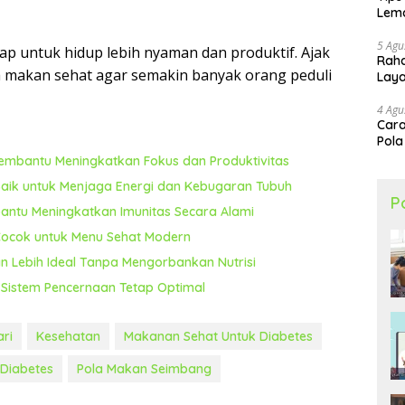
Lema
5 Agu
p untuk hidup lebih nyaman dan produktif. Ajak
Raha
a makan sehat agar semakin banyak orang peduli
Lay
4 Agu
Cara
Pola
embantu Meningkatkan Fokus dan Produktivitas
ik untuk Menjaga Energi dan Kebugaran Tubuh
P
ntu Meningkatkan Imunitas Secara Alami
 Cocok untuk Menu Sehat Modern
n Lebih Ideal Tanpa Mengorbankan Nutrisi
Sistem Pencernaan Tetap Optimal
ari
Kesehatan
Makanan Sehat Untuk Diabetes
 Diabetes
Pola Makan Seimbang