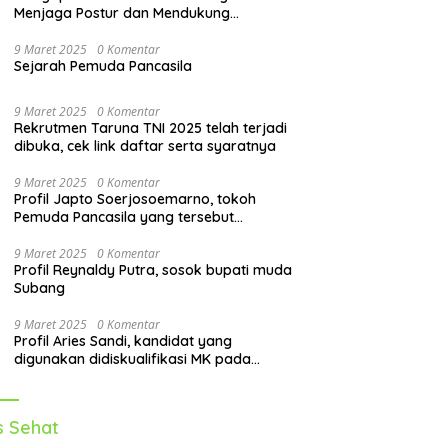
Menjaga Postur dan Mendukung
Pergerakan Tubuh
9 Maret 2025
0 Komentar
Sejarah Pemuda Pancasila
9 Maret 2025
0 Komentar
Rekrutmen Taruna TNI 2025 telah terjadi
dibuka, cek link daftar serta syaratnya
9 Maret 2025
0 Komentar
Profil Japto Soerjosoemarno, tokoh
Pemuda Pancasila yang tersebut
dipanggil KPK
9 Maret 2025
0 Komentar
Profil Reynaldy Putra, sosok bupati muda
Subang
9 Maret 2025
0 Komentar
Profil Aries Sandi, kandidat yang
digunakan didiskualifikasi MK pada
pilkada 2024
s Sehat