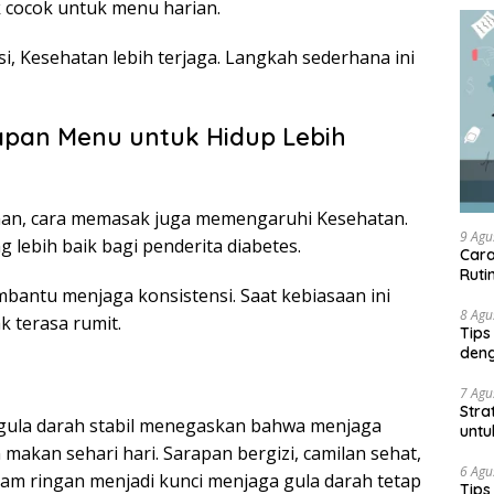
k cocok untuk menu harian.
i, Kesehatan lebih terjaga. Langkah sederhana ini
apan Menu untuk Hidup Lebih
an, cara memasak juga memengaruhi Kesehatan.
9 Agu
ebih baik bagi penderita diabetes.
Cara
Ruti
antu menjaga konsistensi. Saat kebiasaan ini
8 Agu
k terasa rumit.
Tips
deng
7 Agu
Stra
ula darah stabil menegaskan bahwa menjaga
untu
akan sehari hari. Sarapan bergizi, camilan sehat,
6 Agu
m ringan menjadi kunci menjaga gula darah tetap
Tips