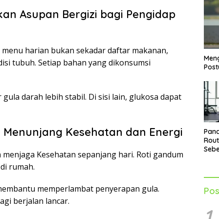
an Asupan Bergizi bagi Pengidap
i, menu harian bukan sekadar daftar makanan,
Meng
si tubuh. Setiap bahan yang dikonsumsi
Post
la darah lebih stabil. Di sisi lain, glukosa dapat
 Menunjang Kesehatan dan Energi
Pand
Rout
Seb
m menjaga Kesehatan sepanjang hari. Roti gandum
untu
di rumah.
Opti
 membantu memperlambat penyerapan gula.
Pos
gi berjalan lancar.
1