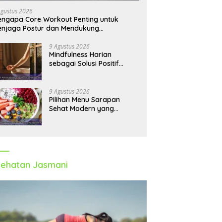
Agustus 2026
ngapa Core Workout Penting untuk
njaga Postur dan Mendukung
rgerakan Tubuh
9 Agustus 2026
Mindfulness Harian
sebagai Solusi Positif
untuk Mengurangi Pikiran
Berlebihan dan
Kecemasan
9 Agustus 2026
Pilihan Menu Sarapan
Sehat Modern yang
Membantu Meningkatkan
Fokus dan Produktivitas
ehatan Jasmani