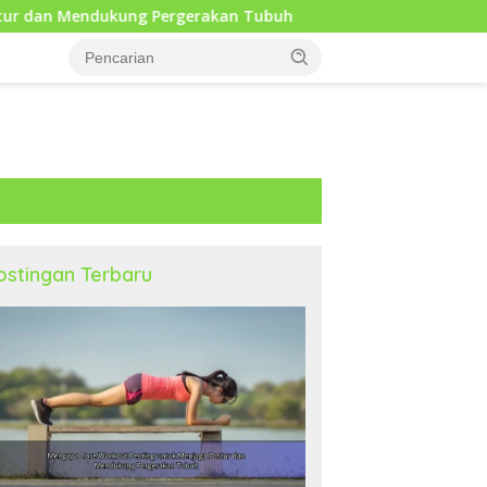
rgerakan Tubuh
Mindfulness Harian sebagai Solusi Pos
ostingan Terbaru