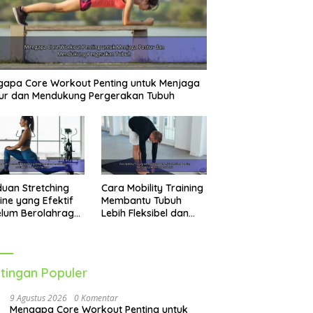
apa Core Workout Penting untuk Menjaga
ur dan Mendukung Pergerakan Tubuh
uan Stretching
Cara Mobility Training
ine yang Efektif
Membantu Tubuh
elum Berolahraga
Lebih Fleksibel dan
k Performa Lebih
Siap Menghadapi
mal
Aktivitas Sehari-Hari
tingan Populer
9 Agustus 2026
0 Komentar
Mengapa Core Workout Penting untuk