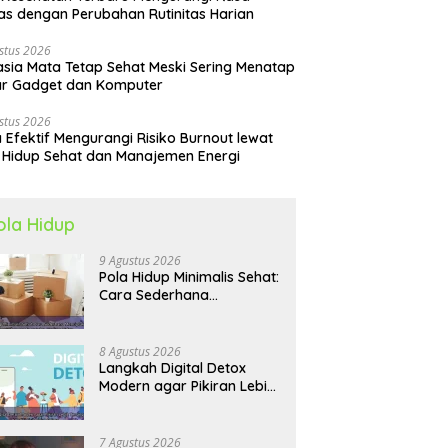
s dengan Perubahan Rutinitas Harian
stus 2026
sia Mata Tetap Sehat Meski Sering Menatap
ar Gadget dan Komputer
stus 2026
 Efektif Mengurangi Risiko Burnout lewat
 Hidup Sehat dan Manajemen Energi
ola Hidup
9 Agustus 2026
Pola Hidup Minimalis Sehat:
Cara Sederhana
Menciptakan
Keseimbangan Energi dan
Kualitas Hidup
8 Agustus 2026
Langkah Digital Detox
Modern agar Pikiran Lebih
Tenang dan Kondisi Fisik
Tetap Prima
7 Agustus 2026