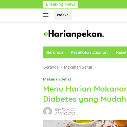
Langsung
Breaking News
Mengapa Co
ke
konten
Indeks
Beranda
Kesehatan Jasmani
Keseh
Beranda
Makanan Sehat
Makanan Sehat
Menu Harian Makanan
Diabetes yang Mudah
Rizy Ramadan
2 Maret 2026