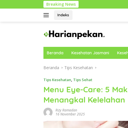
Langsung
Breaking News
P
ke
konten
Indeks
Beranda
Kesehatan Jasmani
Keseh
Beranda
Tips Kesehatan
Tips Kesehatan
,
Tips Sehat
Menu Eye-Care: 5 Ma
Menangkal Kelelahan 
Rizy Ramadan
16 November 2025