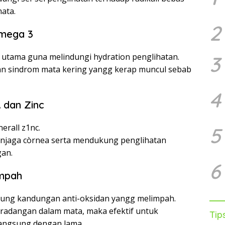
ata.
2
Omega 3
ng utama guna melindungi hydration penglihatan.
3
kan sindrom mata kering yangg kerap muncul sebab
4
 dan Zinc
erall z1nc.
5
enjaga còrnea serta mendukung penglihatan
an.
6
impah
dung kandungan anti-oksidan yangg melimpah.
adangan dalam mata, maka efektif untuk
Tip
langsung dengan lama.