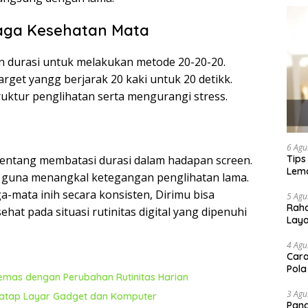
aga Kesehatan Mata
n durasi untuk melakukan metode 20-20-20.
arget yangg berjarak 20 kaki untuk 20 detikk.
uktur penglihatan serta mengurangi stress.
6 Agu
Tips
tentang membatasi durasi dalam hadapan screen.
Lema
r guna menangkal ketegangan penglihatan lama.
a-mata inih secara konsisten, Dirimu bisa
5 Agu
Raha
hat pada situasi rutinitas digital yang dipenuhi
Lay
4 Agu
Cara
Pola
emas dengan Perubahan Rutinitas Harian
3 Agu
natap Layar Gadget dan Komputer
Pand