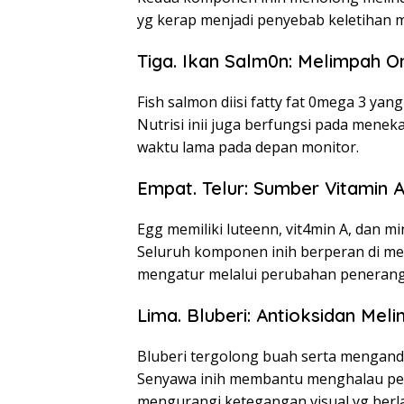
yg kerap menjadi penyebab keletihan m
Tiga. Ikan Salm0n: Melimpah 
Fish salmon diisi fatty fat 0mega 3 ya
Nutrisi inii juga berfungsi pada mene
waktu lama pada depan monitor.
Empat. Telur: Sumber Vitamin A
Egg memiliki luteenn, vit4min A, dan min
Seluruh komponen inih berperan di m
mengatur melalui perubahan penerang
Lima. Bluberi: Antioksidan Mel
Bluberi tergolong buah serta mengan
Senyawa inih membantu menghalau per
mengurangi ketegangan visual yg ber