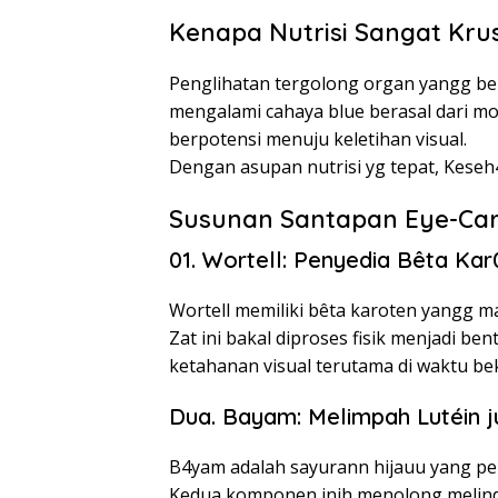
Kenapa Nutrisi Sangat Kru
Penglihatan tergolong organ yangg beke
mengalami cahaya blue berasal dari m
berpotensi menuju keletihan visual.
Dengan asupan nutrisi yg tepat, Keseh4
Susunan Santapan Eye-Car
01. Wortell: Penyedia Bêta Kar
Wortell memiliki bêta karoten yangg 
Zat ini bakal diproses fisik menjadi 
ketahanan visual terutama di waktu be
Dua. Bayam: Melimpah Lutéin j
B4yam adalah sayurann hijauu yang pe
Kedua komponen inih menolong melindun