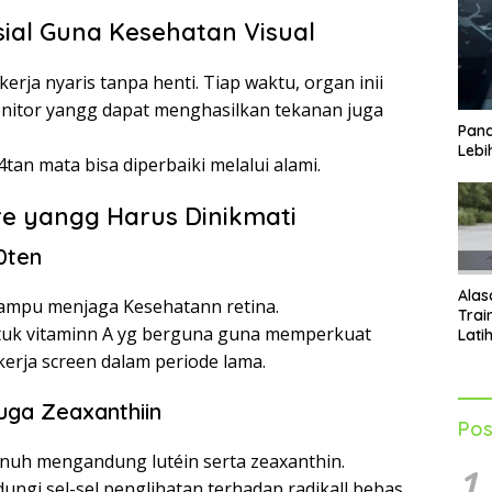
sial Guna Kesehatan Visual
rja nyaris tanpa henti. Tiap waktu, organ inii
onitor yangg dapat menghasilkan tekanan juga
Pand
Lebi
tan mata bisa diperbaiki melalui alami.
e yangg Harus Dinikmati
0ten
Alas
mampu menjaga Kesehatann retina.
Trai
bentuk vitaminn A yg berguna guna memperkuat
Lati
Men
kerja screen dalam periode lama.
Tub
uga Zeaxanthiin
Pos
nuh mengandung lutéin serta zeaxanthin.
1
gi sel-sel penglihatan terhadap radikall bebas