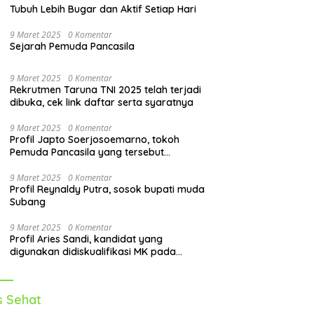
Tubuh Lebih Bugar dan Aktif Setiap Hari
9 Maret 2025
0 Komentar
Sejarah Pemuda Pancasila
9 Maret 2025
0 Komentar
Rekrutmen Taruna TNI 2025 telah terjadi
dibuka, cek link daftar serta syaratnya
9 Maret 2025
0 Komentar
Profil Japto Soerjosoemarno, tokoh
Pemuda Pancasila yang tersebut
dipanggil KPK
9 Maret 2025
0 Komentar
Profil Reynaldy Putra, sosok bupati muda
Subang
9 Maret 2025
0 Komentar
Profil Aries Sandi, kandidat yang
digunakan didiskualifikasi MK pada
pilkada 2024
s Sehat