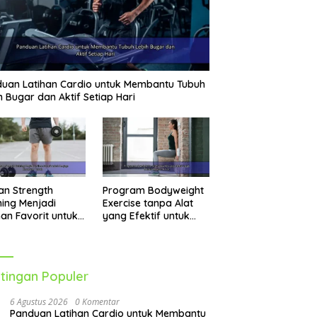
uan Latihan Cardio untuk Membantu Tubuh
h Bugar dan Aktif Setiap Hari
an Strength
Program Bodyweight
ning Menjadi
Exercise tanpa Alat
han Favorit untuk
yang Efektif untuk
jaga Kesehatan
Melatih Seluruh Tubuh
uh
tingan Populer
6 Agustus 2026
0 Komentar
Panduan Latihan Cardio untuk Membantu