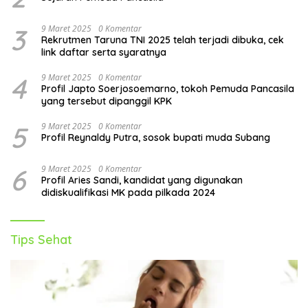
3
9 Maret 2025
0 Komentar
Rekrutmen Taruna TNI 2025 telah terjadi dibuka, cek
link daftar serta syaratnya
4
9 Maret 2025
0 Komentar
Profil Japto Soerjosoemarno, tokoh Pemuda Pancasila
yang tersebut dipanggil KPK
5
9 Maret 2025
0 Komentar
Profil Reynaldy Putra, sosok bupati muda Subang
6
9 Maret 2025
0 Komentar
Profil Aries Sandi, kandidat yang digunakan
didiskualifikasi MK pada pilkada 2024
Tips Sehat