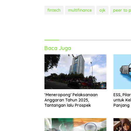
fintech
multifinance
ojk
peer to 
Baca Juga
‘Meneropong’ Pelaksanaan
ESS, Pila
Anggaran Tahun 2025,
untuk Ke
Tantangan lalu Prospek
Panjang