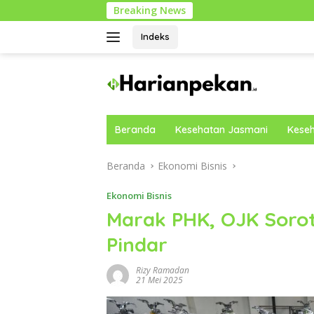
Langsung
Breaking News
Pan
ke
konten
Indeks
Beranda
Kesehatan Jasmani
Keseh
Beranda
Ekonomi Bisnis
Ekonomi Bisnis
Marak PHK, OJK Sorot
Pindar
Rizy Ramadan
21 Mei 2025