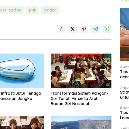
peer lending
phk
pindar
8 Agu
Tips
deng
7 Agu
Stra
r Infrastruktur Tenaga
Transformasi Sistem Pangan-
untu
lancaran Jangka
Gizi Tanah Air serta Arah
Badan Gizi Nasional
6 Agu
Tips
Lema
5 Agu