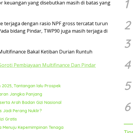
1
ektor keuangan yang disebutkan masih di batas yang
2
nce terjaga dengan rasio NPF gross tercatat turun
Pada bidang Pindar, TWP90 juga masih terjaga di
3
Multifinance Bakal Ketiban Durian Runtuh
4
Soroti Pembiayaan Multifinance Dan Pindar
5
2025, Tantangan lalu Prospek
ncaran Jangka Panjang
6
serta Arah Badan Gizi Nasional
s Jadi Perang Nuklir?
zi Gratis
sia Menuju Kepemimpinan Tenaga
Tip