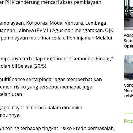
par PHK cenderung mencari akses pembiayaan
embiayaan, Korporasi Modal Ventura, Lembaga
euangan Lainnya (PVML) Agusman mengatakan, OJK
Pand
embiayaan multifinance lalu Peminjaman Melalui
Sebe
Opti
ampaknya terhadap multifinance kemudian Pindar,”
iambil Selasa (20/5).
ltifinance serta pindar agar memperhatikan
Cara
emen risiko yang tersebut memadai, juga
Mem
elanjutan
Lebi
Sia
Akti
agal bayar di berada dalam dinamika
imbuhnya.
Pos
nitoring terhadap tingkat risiko kredit bermasalah.