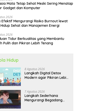
sia Mata Tetap Sehat Meski Sering Menatap
ar Gadget dan Komputer
stus 2026
 Efektif Mengurangi Risiko Burnout lewat
 Hidup Sehat dan Manajemen Energi
stus 2026
uan Tidur Berkualitas yang Membantu
h Pulih dan Pikiran Lebih Tenang
ola Hidup
8 Agustus 2026
Langkah Digital Detox
Modern agar Pikiran Lebih
Tenang dan Kondisi Fisik
Tetap Prima
7 Agustus 2026
Langkah Sederhana
Mengurangi Begadang
untuk Membangun Pola
Hidup Sehat Jangka