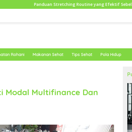
duan Stretching Routine yang Efektif Sebelum Berolahraga un
atan Rohani
Makanan Sehat
Tips Sehat
Pola Hidup
P
i Modal Multifinance Dan