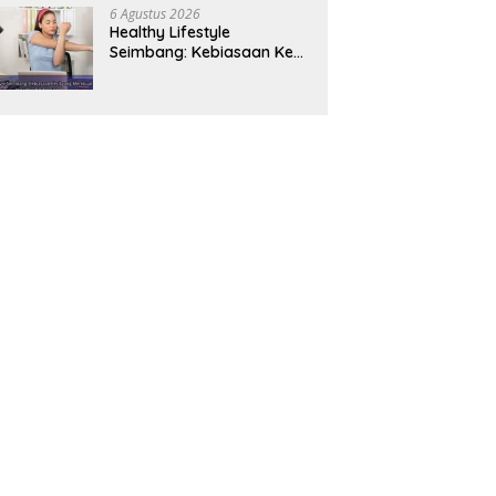
Panjang
6 Agustus 2026
Healthy Lifestyle
Seimbang: Kebiasaan Kecil
yang Membuat Energi
Harian Lebih Konsisten