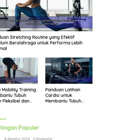
uan Stretching Routine yang Efektif
lum Berolahraga untuk Performa Lebih
mal
 Mobility Training
Panduan Latihan
bantu Tubuh
Cardio untuk
h Fleksibel dan
Membantu Tubuh
p Menghadapi
Lebih Bugar dan Aktif
vitas Sehari-Hari
Setiap Hari
tingan Populer
8 Agustus 2026
0 Komentar