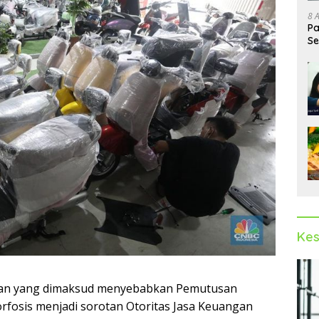
8 
Pa
Se
Op
Kes
aan yang dimaksud menyebabkan Pemutusan
fosis menjadi sorotan Otoritas Jasa Keuangan