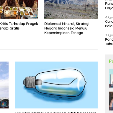
Raha
Lay
4 Agu
Cara
Kritis Terhadap Proyek
Diplomasi Mineral, Strategi
Pola
rgizi Gratis
Negara Indonesia Menuju
Kepemimpinan Tenaga
3 Agu
Pand
Tubu
P