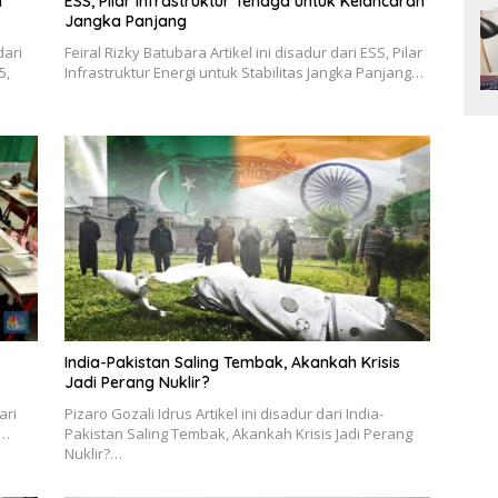
n
ESS, Pilar Infrastruktur Tenaga untuk Kelancaran
Jangka Panjang
dari
Feiral Rizky Batubara Artikel ini disadur dari ESS, Pilar
5,
Infrastruktur Energi untuk Stabilitas Jangka Panjang…
India-Pakistan Saling Tembak, Akankah Krisis
Jadi Perang Nuklir?
ari
Pizaro Gozali Idrus Artikel ini disadur dari India-
n…
Pakistan Saling Tembak, Akankah Krisis Jadi Perang
Nuklir?…