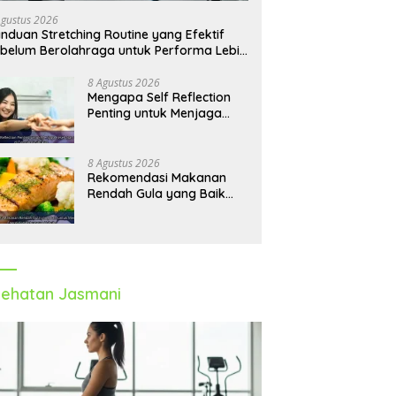
Agustus 2026
nduan Stretching Routine yang Efektif
belum Berolahraga untuk Performa Lebih
timal
8 Agustus 2026
Mengapa Self Reflection
Penting untuk Menjaga
Kesehatan Mental di
Tengah Kesibukan
8 Agustus 2026
Rekomendasi Makanan
Rendah Gula yang Baik
untuk Menjaga Energi dan
Kebugaran Tubuh
ehatan Jasmani