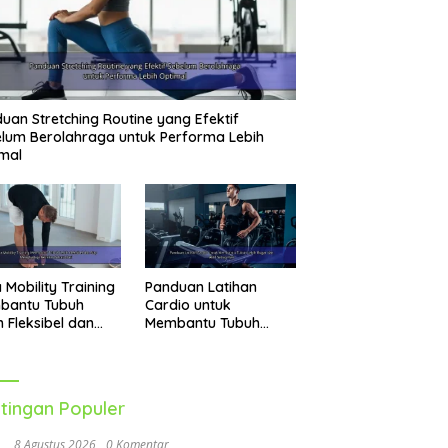
uan Stretching Routine yang Efektif
lum Berolahraga untuk Performa Lebih
mal
 Mobility Training
Panduan Latihan
bantu Tubuh
Cardio untuk
h Fleksibel dan
Membantu Tubuh
p Menghadapi
Lebih Bugar dan Aktif
vitas Sehari-Hari
Setiap Hari
tingan Populer
8 Agustus 2026
0 Komentar