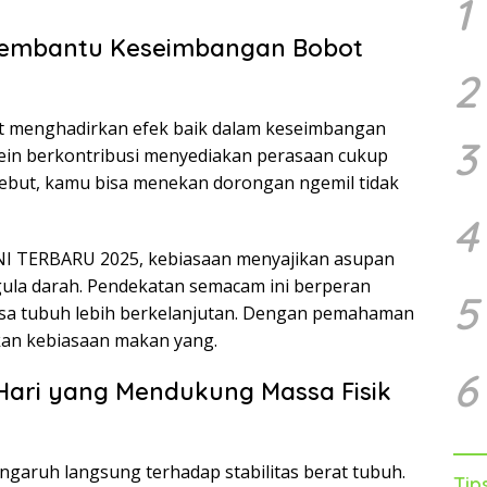
1
 Membantu Keseimbangan Bobot
2
pat menghadirkan efek baik dalam keseimbangan
3
ein berkontribusi menyediakan perasaan cukup
ebut, kamu bisa menekan dorongan ngemil tidak
4
 TERBARU 2025, kebiasaan menyajikan asupan
gula darah. Pendekatan semacam ini berperan
5
sa tubuh lebih berkelanjutan. Dengan pemahaman
an kebiasaan makan yang.
6
 Hari yang Mendukung Massa Fisik
garuh langsung terhadap stabilitas berat tubuh.
Tip