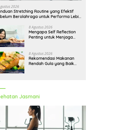
Agustus 2026
nduan Stretching Routine yang Efektif
belum Berolahraga untuk Performa Lebih
timal
8 Agustus 2026
Mengapa Self Reflection
Penting untuk Menjaga
Kesehatan Mental di
Tengah Kesibukan
8 Agustus 2026
Rekomendasi Makanan
Rendah Gula yang Baik
untuk Menjaga Energi dan
Kebugaran Tubuh
ehatan Jasmani