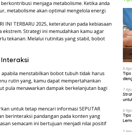
 berkontribusi menjaga metabolisme. Ketika anda
ur, metabolisme akan optimal mengelola energi.
 INI TERBARU 2025, keteraturan pada kebiasaan
ha ekstrem. Strategi ini memudahkan kamu agar
 tekanan. Melalui rutinitas yang stabil, bobot
Interaksi
8 Agu
apabila menstabilkan bobot tubuh tidak harus
Tips
deng
 menu rutin yang, kamu dapat mempertahankan
but pula menawarkan dampak berkelanjutan bagi
7 Agu
Stra
untu
urkan untuk tetap mencari informasi SEPUTAR
6 Agu
Tips
n berinteraksi pandangan pada konten yang
Lema
hasan semacam ini bertujuan menjadi nilai positif
5 Agu