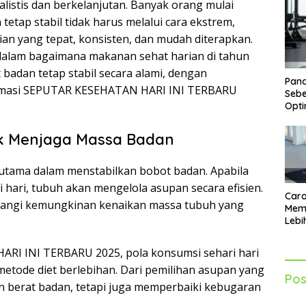
ealistis dan berkelanjutan. Banyak orang mulai
etap stabil tidak harus melalui cara ekstrem,
ian yang tepat, konsisten, dan mudah diterapkan.
dalam bagaimana makanan sehat harian di tahun
dan tetap stabil secara alami, dengan
Pand
ormasi SEPUTAR KESEHATAN HARI INI TERBARU
Sebe
Opti
k Menjaga Massa Badan
tama dalam menstabilkan bobot badan. Apabila
hari, tubuh akan mengelola asupan secara efisien.
Cara
urangi kemungkinan kenaikan massa tubuh yang
Mem
Lebi
Sia
Akti
RI INI TERBARU 2025, pola konsumsi sehari hari
metode diet berlebihan. Dari pemilihan asupan yang
Pos
kan berat badan, tetapi juga memperbaiki kebugaran