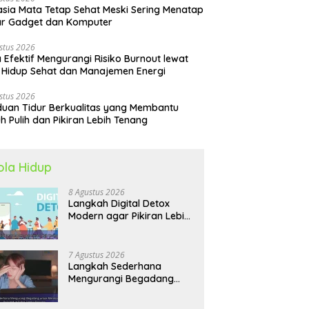
sia Mata Tetap Sehat Meski Sering Menatap
ar Gadget dan Komputer
stus 2026
 Efektif Mengurangi Risiko Burnout lewat
 Hidup Sehat dan Manajemen Energi
stus 2026
uan Tidur Berkualitas yang Membantu
h Pulih dan Pikiran Lebih Tenang
ola Hidup
8 Agustus 2026
Langkah Digital Detox
Modern agar Pikiran Lebih
Tenang dan Kondisi Fisik
Tetap Prima
7 Agustus 2026
Langkah Sederhana
Mengurangi Begadang
untuk Membangun Pola
Hidup Sehat Jangka