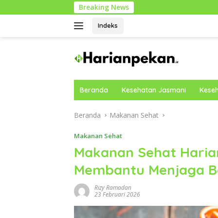
Langsung
Breaking News
Pandua
ke
konten
Indeks
Beranda
Kesehatan Jasmani
Keseh
Beranda
Makanan Sehat
Makanan Sehat
Makanan Sehat Haria
Membantu Menjaga Be
Rizy Ramadan
23 Februari 2026