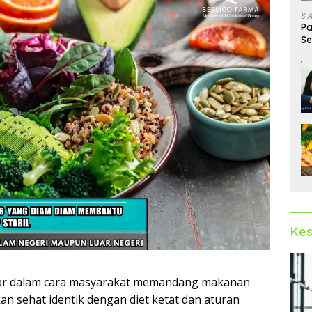
8 
Pa
Se
Op
Kes
r dalam cara masyarakat memandang makanan
an sehat identik dengan diet ketat dan aturan