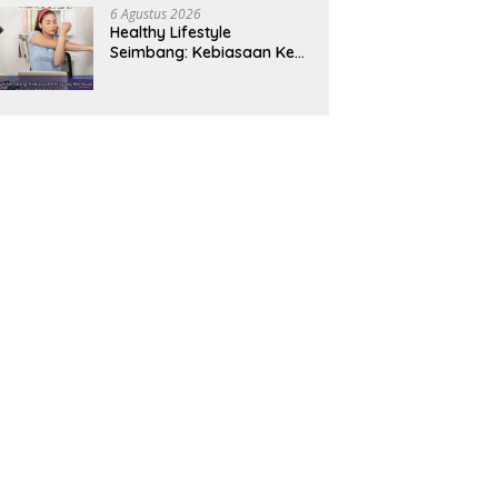
Panjang
6 Agustus 2026
Healthy Lifestyle
Seimbang: Kebiasaan Kecil
yang Membuat Energi
Harian Lebih Konsisten