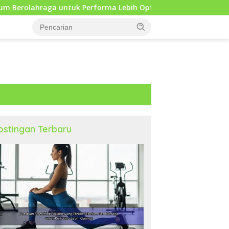
 Performa Lebih Optimal
Mengapa Self Reflection Pent
ostingan Terbaru