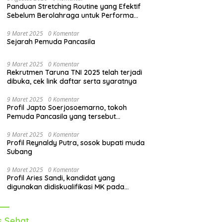
Panduan Stretching Routine yang Efektif
Sebelum Berolahraga untuk Performa
Lebih Optimal
9 Maret 2025
0 Komentar
Sejarah Pemuda Pancasila
9 Maret 2025
0 Komentar
Rekrutmen Taruna TNI 2025 telah terjadi
dibuka, cek link daftar serta syaratnya
9 Maret 2025
0 Komentar
Profil Japto Soerjosoemarno, tokoh
Pemuda Pancasila yang tersebut
dipanggil KPK
9 Maret 2025
0 Komentar
Profil Reynaldy Putra, sosok bupati muda
Subang
9 Maret 2025
0 Komentar
Profil Aries Sandi, kandidat yang
digunakan didiskualifikasi MK pada
pilkada 2024
s Sehat