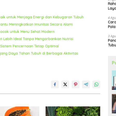
Raha
Lay
ik untuk Menjaga Energi dan Kebugaran Tubuh
4 Agu
Cara
ntu Meningkatkan Imunitas Secara Alami
Pola
 Cocok untuk Menu Sehat Modern
3 Agu
n Lebih Ideal Tanpa Mengorbankan Nutrisi
Pand
Tubu
Sistem Pencernaan Tetap Optimal
jang Daya Tahan Tubuh di Berbagai Aktivitas
P