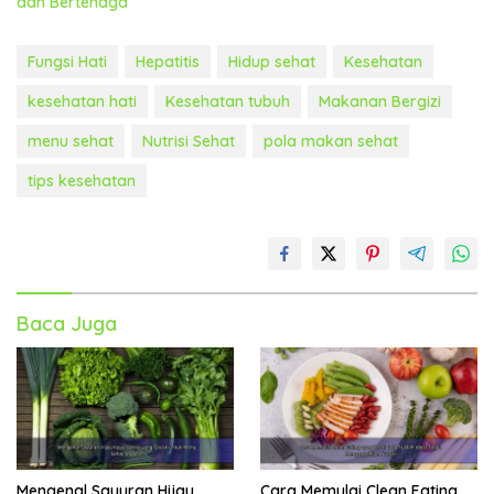
dan Bertenaga
Fungsi Hati
Hepatitis
Hidup sehat
Kesehatan
kesehatan hati
Kesehatan tubuh
Makanan Bergizi
menu sehat
Nutrisi Sehat
pola makan sehat
tips kesehatan
Baca Juga
Mengenal Sayuran Hijau
Cara Memulai Clean Eating