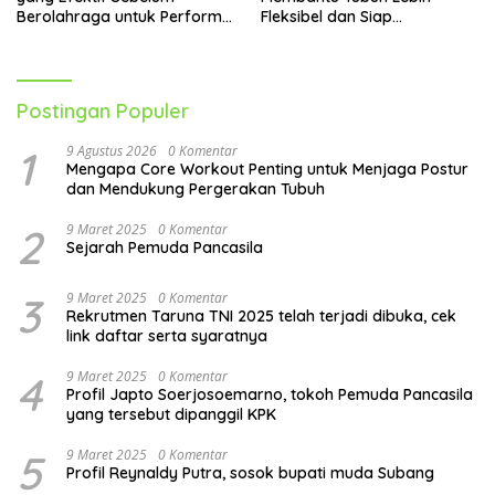
Berolahraga untuk Performa
Fleksibel dan Siap
Lebih Optimal
Menghadapi Aktivitas Sehari-
Hari
Postingan Populer
1
9 Agustus 2026
0 Komentar
Mengapa Core Workout Penting untuk Menjaga Postur
dan Mendukung Pergerakan Tubuh
2
9 Maret 2025
0 Komentar
Sejarah Pemuda Pancasila
3
9 Maret 2025
0 Komentar
Rekrutmen Taruna TNI 2025 telah terjadi dibuka, cek
link daftar serta syaratnya
4
9 Maret 2025
0 Komentar
Profil Japto Soerjosoemarno, tokoh Pemuda Pancasila
yang tersebut dipanggil KPK
5
9 Maret 2025
0 Komentar
Profil Reynaldy Putra, sosok bupati muda Subang