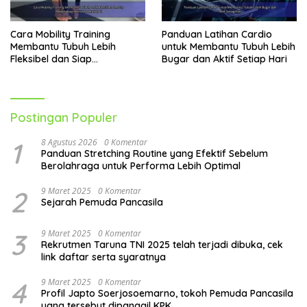
Cara Mobility Training
Panduan Latihan Cardio
Membantu Tubuh Lebih
untuk Membantu Tubuh Lebih
Fleksibel dan Siap
Bugar dan Aktif Setiap Hari
Menghadapi Aktivitas Sehari-
Hari
Postingan Populer
1
8 Agustus 2026
0 Komentar
Panduan Stretching Routine yang Efektif Sebelum
Berolahraga untuk Performa Lebih Optimal
2
9 Maret 2025
0 Komentar
Sejarah Pemuda Pancasila
3
9 Maret 2025
0 Komentar
Rekrutmen Taruna TNI 2025 telah terjadi dibuka, cek
link daftar serta syaratnya
4
9 Maret 2025
0 Komentar
Profil Japto Soerjosoemarno, tokoh Pemuda Pancasila
yang tersebut dipanggil KPK